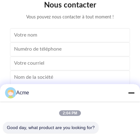
Nous contacter
efficiently while maintaining their integrity. Advanced
on delicate
Features for Superior
Vous pouvez nous contacter à tout moment !
Acme
2:04 PM
Good day, what product are you looking for?
Envoyez