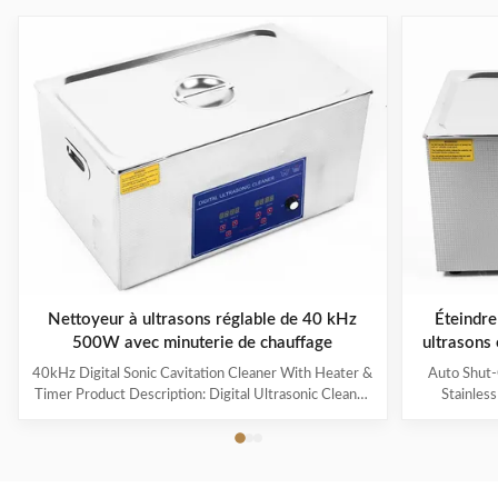
Nettoyeur à ultrasons réglable de 40 kHz
Éteindre
500W avec minuterie de chauffage
ultrasons
40kHz Digital Sonic Cavitation Cleaner With Heater &
Auto Shut-
Timer Product Description: Digital Ultrasonic Cleaner
Stainles
- M30L The Digital Ultrasonic Cleaner M30L is a
Descripti
powerful and efficient cleaning device suitable for a
Overview
variety of items such as jewelry, glasses, watches,
househol
dentures, and more. It is the perfect solution for
cleaning an