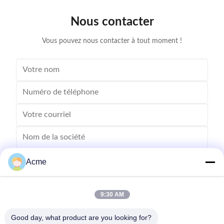
removing dirt, grime, and contaminants from your
efficient. W
valuable possessions. Application This ultrasonic
durable mate
Nous contacter
cleaner is ideal for cleaning delicate and hard-to-reach
for keepin
items such
Vous pouvez nous contacter à tout moment !
Acme
9:30 AM
Good day, what product are you looking for?
Envoyez