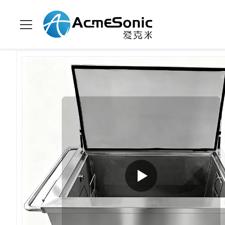
À La Maison
>
Produits
>
Nettoyeur à ultrasons industriel
>
Ré