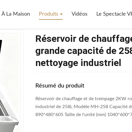
servoir De Chauffage Et De Trempage De 2 KW À Grande Capacité De 258
À La Maison
Produits
Vidéos
Le Spectacle V
Réservoir de chauffag
grande capacité de 258
nettoyage industriel
Résumé du produit
Réservoir de chauffage et de trempage 2KW rob
industriel de 258L Modèle MH‑258 Capacité du r
890*480*605 Taille de l'unité (mm) 1040*600*7