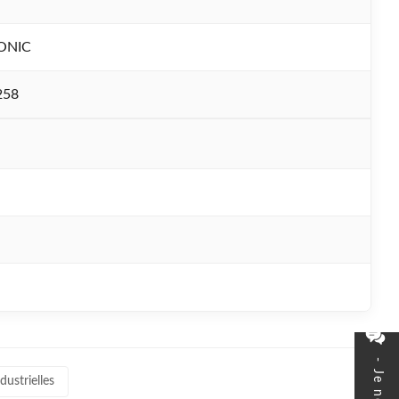
ONIC
258
dustrielles