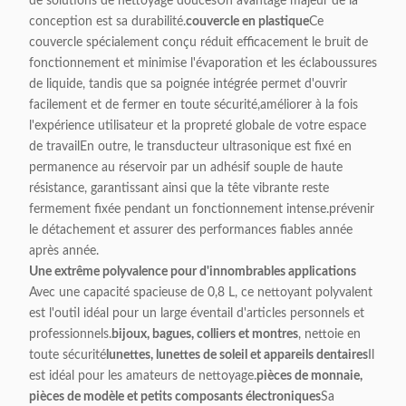
de solutions de nettoyage doucesUn avantage majeur de la
conception est sa durabilité.
couvercle en plastique
Ce
couvercle spécialement conçu réduit efficacement le bruit de
fonctionnement et minimise l'évaporation et les éclaboussures
de liquide, tandis que sa poignée intégrée permet d'ouvrir
facilement et de fermer en toute sécurité,améliorer à la fois
l'expérience utilisateur et la propreté globale de votre espace
de travailEn outre, le transducteur ultrasonique est fixé en
permanence au réservoir par un adhésif souple de haute
résistance, garantissant ainsi que la tête vibrante reste
fermement fixée pendant un fonctionnement intense.prévenir
le détachement et assurer des performances fiables année
après année.
Une extrême polyvalence pour d'innombrables applications
Avec une capacité spacieuse de 0,8 L, ce nettoyant polyvalent
est l'outil idéal pour un large éventail d'articles personnels et
professionnels.
bijoux, bagues, colliers et montres
, nettoie en
toute sécurité
lunettes, lunettes de soleil et appareils dentaires
Il
est idéal pour les amateurs de nettoyage.
pièces de monnaie,
pièces de modèle et petits composants électroniques
Sa