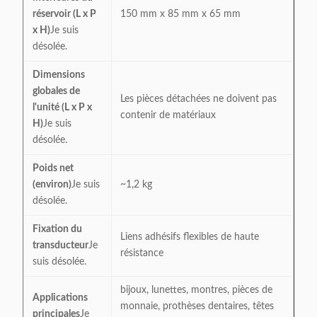
réservoir (L x P
150 mm x 85 mm x 65 mm
x H)
Je suis
désolée.
Dimensions
globales de
Les pièces détachées ne doivent pas
l'unité (L x P x
contenir de matériaux
H)
Je suis
désolée.
Poids net
(environ)
Je suis
~1,2 kg
désolée.
Fixation du
Liens adhésifs flexibles de haute
transducteur
Je
résistance
suis désolée.
bijoux, lunettes, montres, pièces de
Applications
monnaie, prothèses dentaires, têtes
principales
Je