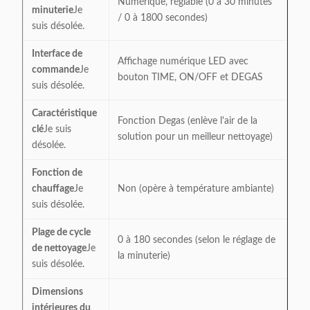
Numérique, réglable (0 à 30 minutes
minuterie
Je
/ 0 à 1800 secondes)
suis désolée.
Interface de
Affichage numérique LED avec
commande
Je
bouton TIME, ON/OFF et DEGAS
suis désolée.
Caractéristique
Fonction Degas (enlève l'air de la
clé
Je suis
solution pour un meilleur nettoyage)
désolée.
Fonction de
chauffage
Je
Non (opère à température ambiante)
suis désolée.
Plage de cycle
0 à 180 secondes (selon le réglage de
de nettoyage
Je
la minuterie)
suis désolée.
Dimensions
intérieures du