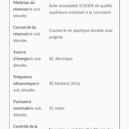
Matériau du
Acier inoxydable SUS304 de qualité
réservoir
Je suis
supérieure (résistant à la corrosion)
désolée.
Couvercle du
Couvercle en plastique durable avec
réservoir
Je suis
poignée
désolée.
Source
d'énergie
Je suis
AC électrique
désolée.
Fréquence
ultrasonique
Je
40 kilohertz (kHz)
suis désolée.
Puissance
nominale
Je suis
35 watts
désolée.
Contrôle de la