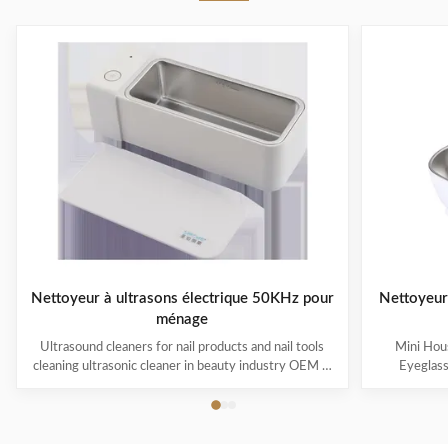
Nettoyeur à ultrasons électrique 50KHz pour
Nettoyeur
ménage
Ultrasound cleaners for nail products and nail tools
Mini Hous
cleaning ultrasonic cleaner in beauty industry OEM &
Eyeglas
ODM are available! Customer logo is welcome!
available! 
Customer can choose the color! Ultrasonic cleaning is
choose the co
a process that uses ultrasound (usually from 20–400
uses ultra
kHz) and an appropriate cleaning solvent (sometimes
appropriate 