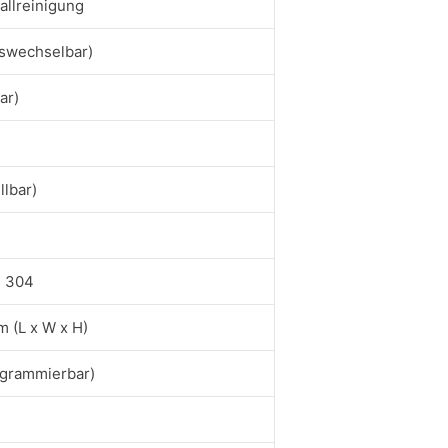
allreinigung
uswechselbar)
ar)
llbar)
S 304
 (L x W x H)
ogrammierbar)