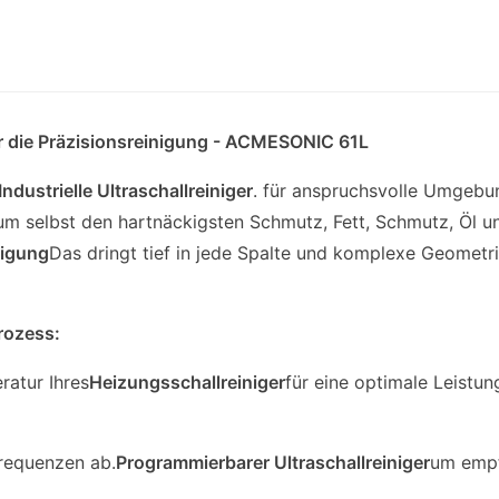
 für die Präzisionsreinigung - ACMESONIC 61L
ustrielle Ultraschallreiniger
. für anspruchsvolle Umgebu
 um selbst den hartnäckigsten Schmutz, Fett, Schmutz, Öl u
nigung
Das dringt tief in jede Spalte und komplexe Geometr
Prozess:
ratur Ihres
Heizungsschallreiniger
für eine optimale Leistu
Frequenzen ab.
Programmierbarer Ultraschallreiniger
um empf