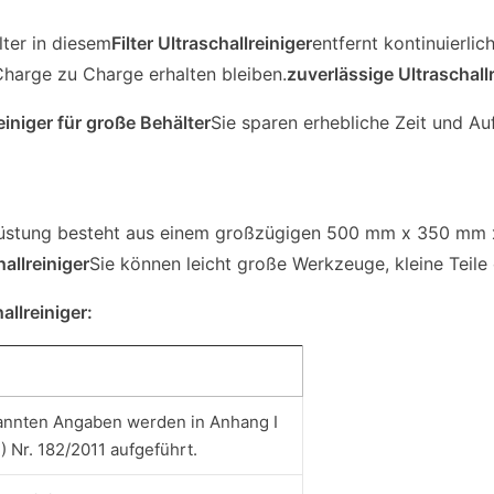
lter in diesem
Filter Ultraschallreiniger
entfernt kontinuierli
Charge zu Charge erhalten bleiben.
zuverlässige Ultraschall
einiger für große Behälter
Sie sparen erhebliche Zeit und Au
üstung besteht aus einem großzügigen 500 mm x 350 mm x
allreiniger
Sie können leicht große Werkzeuge, kleine Teil
allreiniger:
nannten Angaben werden in Anhang I
 Nr. 182/2011 aufgeführt.