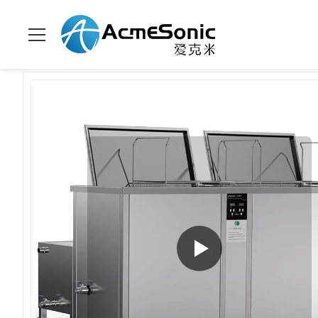
Zu Hause
>
Produits
>
Industrieller Ultraschallreiniger
>
Indust