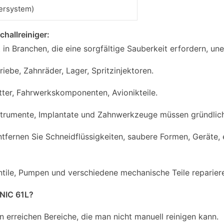
tersystem)
hallreiniger:
t in Branchen, die eine sorgfältige Sauberkeit erfordern, uner
riebe, Zahnräder, Lager, Spritzinjektoren.
tter, Fahrwerkskomponenten, Avionikteile.
strumente, Implantate und Zahnwerkzeuge müssen gründlich 
entfernen Sie Schneidflüssigkeiten, saubere Formen, Geräte
tile, Pumpen und verschiedene mechanische Teile reparier
ONIC 61L?
en erreichen Bereiche, die man nicht manuell reinigen kann.