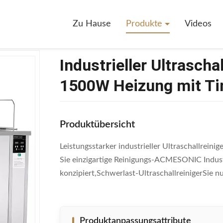
rieller Ultraschallreiniger 900W Ultraschall & 1500W Heizung Mit Timer
Zu Hause
Produkte
Videos
Industrieller Ultrascha
1500W Heizung mit T
Produktübersicht
Leistungsstarker industrieller Ultraschallrein
Sie einzigartige Reinigungs-ACMESONIC Industr
konzipiert,Schwerlast-UltraschallreinigerSie nu
Produktanpassungsattribute