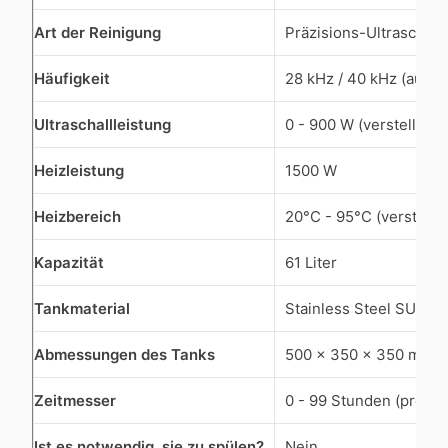
Art der Reinigung
Präzisions-Ultraschall
Häufigkeit
28 kHz / 40 kHz (ausw
Ultraschallleistung
0 - 900 W (verstellbar)
Heizleistung
1500 W
Heizbereich
20°C - 95°C (verstellba
Kapazität
61 Liter
Tankmaterial
Stainless Steel SUS 3
Abmessungen des Tanks
500 x 350 x 350 mm (L
Zeitmesser
0 - 99 Stunden (progr
Ist es notwendig, sie zu spülen?
Nein