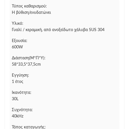
Τύπος καθαρισμού:
Η βύθιση/ενυδατώνει
Υλικό:
Γυαλί / κεραμική, από ανοξείδωτο χάλυβα SUS 304
Εξουσία:
600W
Διάσταση(Μ*Π*Υ):
58*33,5*37,5cm
Εγγύηση:
1 έτος
Ικανότητα:
30L
Συχνότητα:
40kHz
Τόπος καταγωγής: