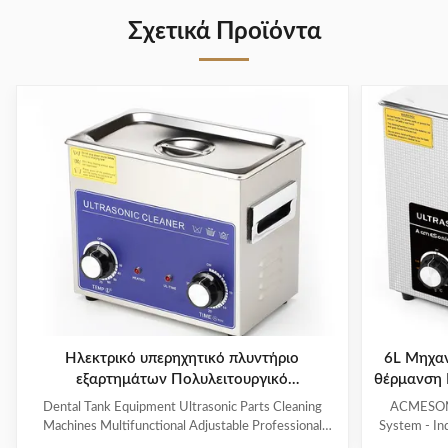
Σχετικά Προϊόντα
Ηλεκτρικό υπερηχητικό πλυντήριο
6L Μηχαν
εξαρτημάτων Πολυλειτουργικό
θέρμανση 
θερμαινόμενο υπερηχητικό καθαριστήρα
γυαλί Α
Dental Tank Equipment Ultrasonic Parts Cleaning
ACMESONIC
Machines Multifunctional Adjustable Professional
System - In
Customized Hot Water Cl Products Description A
Contaminant