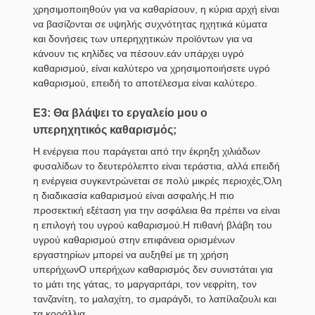
χρησιμοποιηθούν για να καθαρίσουν, η κύρια αρχή είναι
να βασίζονται σε υψηλής συχνότητας ηχητικά κύματα
και δονήσεις των υπερηχητικών προϊόντων για να
κάνουν τις κηλίδες να πέσουν.εάν υπάρχει υγρό
καθαρισμού, είναι καλύτερο να χρησιμοποιήσετε υγρό
καθαρισμού, επειδή το αποτέλεσμα είναι καλύτερο.
Ε3: Θα βλάψει το εργαλείο μου ο
υπερηχητικός καθαρισμός;
Η ενέργεια που παράγεται από την έκρηξη χιλιάδων
φυσαλίδων το δευτερόλεπτο είναι τεράστια, αλλά επειδή
η ενέργεια συγκεντρώνεται σε πολύ μικρές περιοχές,Όλη
η διαδικασία καθαρισμού είναι ασφαλής.Η πιο
προσεκτική εξέταση για την ασφάλεια θα πρέπει να είναι
η επιλογή του υγρού καθαρισμού.Η πιθανή βλάβη του
υγρού καθαρισμού στην επιφάνεια ορισμένων
εργαστηρίων μπορεί να αυξηθεί με τη χρήση
υπερήχωνΟ υπερήχων καθαρισμός δεν συνιστάται για
το μάτι της γάτας, το μαργαριτάρι, τον νεφρίτη, τον
τανζανίτη, το μαλαχίτη, το σμαράγδι, το λαπίλαζουλι και
τα κοράλλια.