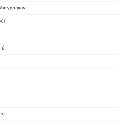
οδιαγραφών
ύ)
η)
τα)