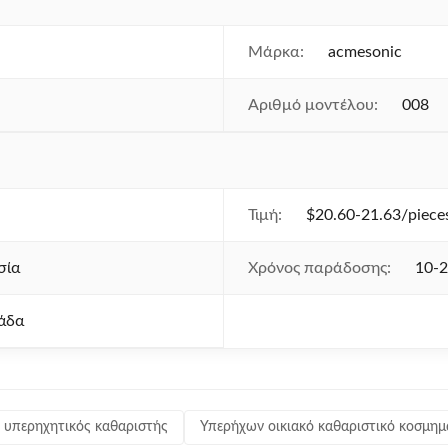
Μάρκα:
acmesonic
Αριθμό μοντέλου:
008
Τιμή:
$20.60-21.63/pieces
σία
Χρόνος παράδοσης:
10-
άδα
 υπερηχητικός καθαριστής
Υπερήχων οικιακό καθαριστικό κοσμη