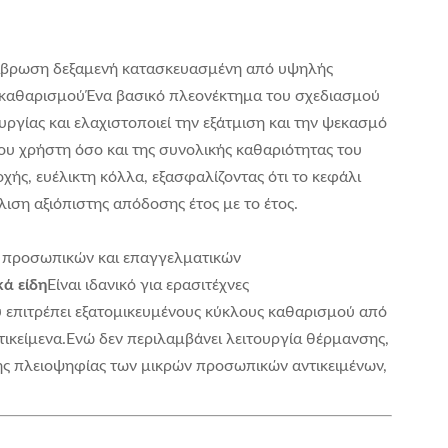
διάβρωση δεξαμενή κατασκευασμένη από υψηλής
ν καθαρισμούΈνα βασικό πλεονέκτημα του σχεδιασμού
ργίας και ελαχιστοποιεί την εξάτμιση και την ψεκασμό
ου χρήστη όσο και της συνολικής καθαριότητας του
ής, ευέλικτη κόλλα, εξασφαλίζοντας ότι το κεφάλι
ση αξιόπιστης απόδοσης έτος με το έτος.
μα προσωπικών και επαγγελματικών
κά είδη
Είναι ιδανικό για ερασιτέχνες
 επιτρέπει εξατομικευμένους κύκλους καθαρισμού από
τικείμενα.Ενώ δεν περιλαμβάνει λειτουργία θέρμανσης,
κής πλειοψηφίας των μικρών προσωπικών αντικειμένων,