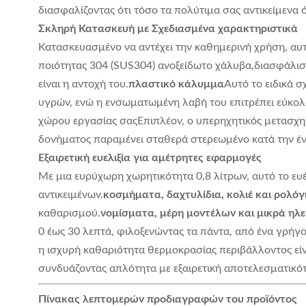
διασφαλίζοντας ότι τόσο τα πολύτιμα σας αντικείμενα 
Σκληρή Κατασκευή με Σχεδιασμένα χαρακτηριστικά
Κατασκευασμένο να αντέχει την καθημερινή χρήση, αυ
ποιότητας 304 (SUS304) ανοξείδωτο χάλυβα,διασφάλισ
είναι η αντοχή του.
πλαστικό κάλυμμα
Αυτό το ειδικά 
υγρών, ενώ η ενσωματωμένη λαβή του επιτρέπει εύκολο
χώρου εργασίας σαςΕπιπλέον, ο υπερηχητικός μετασχημ
δονήματος παραμένει σταθερά στερεωμένο κατά την έν
Εξαιρετική ευελιξία για αμέτρητες εφαρμογές
Με μια ευρύχωρη χωρητικότητα 0,8 λίτρων, αυτό το ευ
αντικειμένων.
κοσμήματα, δαχτυλίδια, κολιέ και ρολόγ
καθαρισμού.
νομίσματα, μέρη μοντέλων και μικρά ηλ
0 έως 30 λεπτά, φιλοξενώντας τα πάντα, από ένα γρήγ
η ισχυρή καθαριότητα θερμοκρασίας περιβάλλοντος εί
συνδυάζοντας απλότητα με εξαιρετική αποτελεσματικό
Πίνακας λεπτομερών προδιαγραφών του προϊόντος