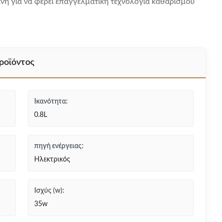
ένη για να φέρει επαγγελματική τεχνολογία καθαρισμού
ροϊόντος
Ικανότητα:
0.8L
πηγή ενέργειας:
Ηλεκτρικός
Ισχύς (w):
35w