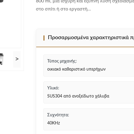
800 ml, μια ισχυρή και έξυπνη λύση σχεδιασμ
στο σπίτι ή στο εργαστή...
Προσαρμοσμένα χαρακτηριστικά π
>
Τύπος μηχανής:
οικιακό καθαριστικό υπερήχων
Υλικό:
SUS304 από ανοξείδωτο χάλυβα
Συχνότητα:
40KHz