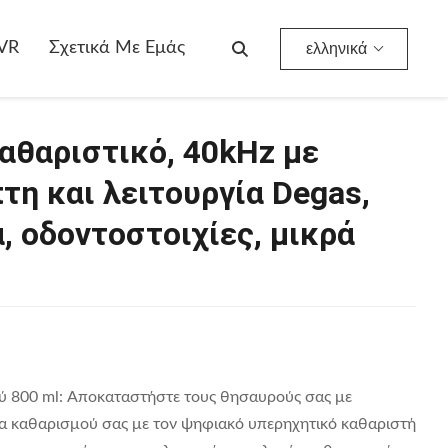
800ML Υπερηχητικό Καθαριστικό, 40kHz Με Ψηφιακό Χρονοδιακόπτη Και Λειτουργία Degas, Για Κοσμήματα, Γυαλιά, Οδοντοστοιχίες, Μικρά Μέρη
VR
Σχετικά Με Εμάς
ελληνικά
αθαριστικό, 40kHz με
η και λειτουργία Degas,
, οδοντοστοιχίες, μικρά
 800 ml: Αποκαταστήστε τους θησαυρούς σας με
α καθαρισμού σας με τον ψηφιακό υπερηχητικό καθαριστή