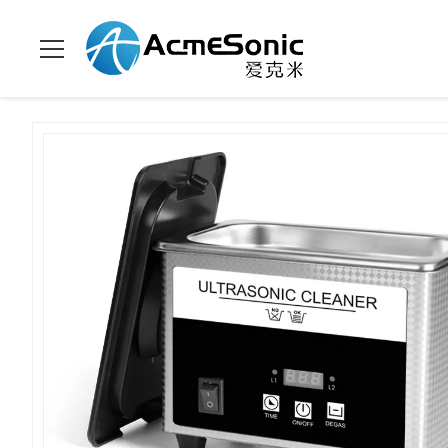
οικιακός υπερηχητικός
Σπίτι
>
προϊόντα
>
>
καθαριστής