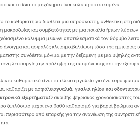
όσο και το ίδιο το μηχάνημα είναι καλά προστατευμένα.
τό το καθαριστήριο διαθέτει μια απρόσκοπτη, ανθεκτική στη 
η μακροζωίας και συμβατότητας με μια ποικιλία ήπιων λύσεω
σχεδιασμένο κάλυμμα μειώνει αποτελεσματικά τον θόρυβο λειτου
 άνοιγμα και ασφαλές κλείσιμο.βελτίωση τόσο της εμπειρίας τ
ατιστής συνδέεται μόνιμα με την δεξαμενή με μια υψηλής αντοχ
τονη λειτουργία,την πρόληψη της απομόνωσης και την εξασφάλι
έλικτο καθαριστικό είναι το τέλειο εργαλείο για ένα ευρύ φάσ
ια
, καθαρίζει με ασφάλεια
γυαλιά, γυαλιά ηλίου και οδοντιατρι
εκτρονικά εξαρτήματα
Ο ακριβής ψηφιακός χρονοδιακόπτης του
ορο ξεπλύσιμο μέχρι ένα βαθύ καθαρισμό για βαριά βρώμικα αν
ναι περισσότερο από επαρκής για την ανανέωση της συντριπτι
τητα.