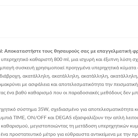
l: Αποκαταστήστε τους θησαυρούς σας με επαγγελματική φ
περηχητικό καθαριστή 800 ml, μια ισχυρή και έξυπνη λύση σχ
συμπαγή συσκευή χρησιμοποιεί προηγμένα υπερηχητικά κύματα 
αδιάβροχη, ακατάλληλη, ακατάλληλη, ακατάλληλη, ακατάλληλη
ομακρύνει με ασφάλεια και αποτελεσματικότητα την πεισματική 
τας ένα βαθύ καθαρισμό που οι παραδοσιακές μεθόδους δεν μ
ρηχητικό σύστημα 35W, σχεδιασμένο για αποτελεσματικότητα κα
ουμπιά TIME, ON/OFF και DEGAS εξασφαλίζουν την απλή λειτο
α καθαρισμού, μεγιστοποιώντας τη μετάδοση υπερηχητικών κυ
 ένα προστατευτικό μέτρο για εύθραυστα αντικείμενα με την π