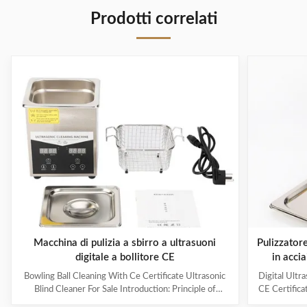
Prodotti correlati
Macchina di pulizia a sbirro a ultrasuoni
Pulizzatore
digitale a bollitore CE
in acci
40KHz e ca
Bowling Ball Cleaning With Ce Certificate Ultrasonic
Digital Ultr
Blind Cleaner For Sale Introduction: Principle of
CE Certifica
ultrasonic cleaner: High frequency oscillation signal
Ultrasonic V