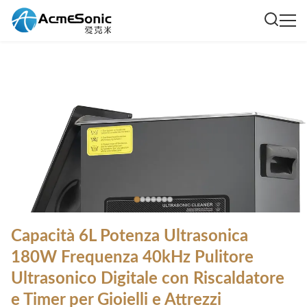
Capacità 6L Potenza Ultrasonica
180W Frequenza 40kHz Pulitore
Ultrasonico Digitale con Riscaldatore
e Timer per Gioielli e Attrezzi