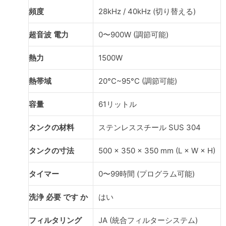
頻度
28kHz / 40kHz (切り替える)
超音波 電力
0〜900W (調節可能)
熱力
1500W
熱帯域
20°C~95°C (調節可能)
容量
61リットル
タンクの材料
ステンレススチール SUS 304
タンクの寸法
500 × 350 × 350 mm (L × W × H)
タイマー
0〜99時間 (プログラム可能)
洗浄 必要 です か
はい
フィルタリング
JA (統合フィルターシステム)