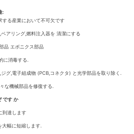
:
求する産業において不可欠です
,ベアリング,燃料注入器を 清潔にする
部品 エボニクス部品
的に消毒する.
グ,電子組成物 (PCB,コネクタ) と光学部品を取り除く.
様々な機械部品を修復する.
ぜ です か
に到達します
を大幅に短縮します.