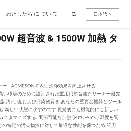
わたしたち に つい て
日本語
W 超音波 & 1500W 加熱 タ
 ACMESONIC 61L 洗浄効果を向上させる
求の高い環境のために設計された重用用超音波クリーナー最先
脂,汚れ,油,および汚染物質を,あなたの重要な機器とツール
も 新しい状態に戻すのです 視覚的にも機能的にも新しい
マイズする: 調節可能な加熱 (20°C~95°C):温度を調
どの特定の汚染物質に対して最適な性能を保つため 双周