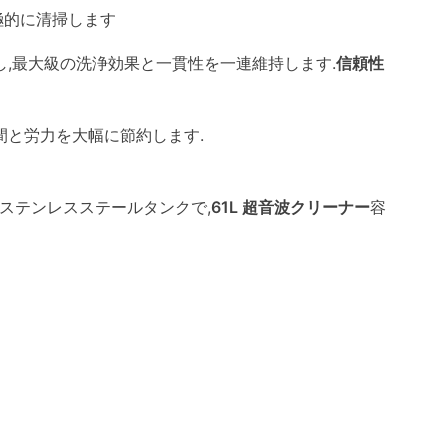
極的に清掃します
,最大級の洗浄効果と一貫性を一連維持します.
信頼性
間と労力を大幅に節約します.
H) のステンレスステールタンクで,
61L 超音波クリーナー
容