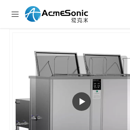
家へ
>
製品
>
工業用超音波クリーナー
>
工業用超音波洗浄機 9