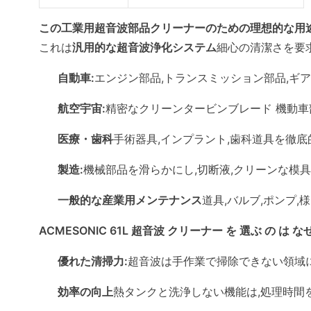
この工業用超音波部品クリーナーのための理想的な用途
これは
汎用的な超音波浄化システム
細心の清潔さを要
自動車:
エンジン部品,トランスミッション部品,ギア
航空宇宙:
精密なクリーンタービンブレード 機動車
医療・歯科
手術器具,インプラント,歯科道具を徹底
製造:
機械部品を滑らかにし,切断液,クリーンな模具,ジ
一般的な産業用メンテナンス
道具,バルブ,ポンプ,
ACMESONIC 61L 超音波 クリーナー を 選ぶ の は な
優れた清掃力:
超音波は手作業で掃除できない領域
効率の向上
熱タンクと洗浄しない機能は,処理時間