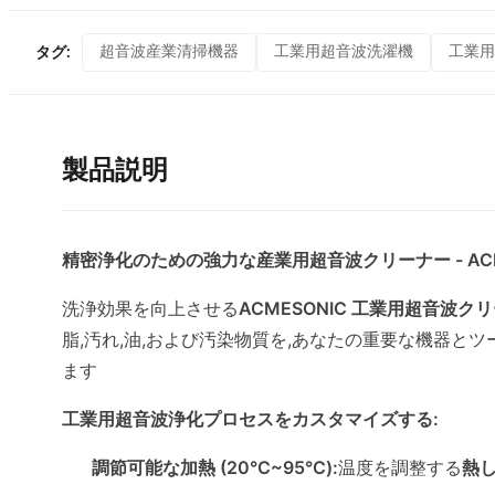
超音波産業清掃機器
工業用超音波洗濯機
工業用
タグ:
製品説明
精密浄化のための強力な産業用超音波クリーナー - ACMES
洗浄効果を向上させる
ACMESONIC 工業用超音波ク
脂,汚れ,油,および汚染物質を,あなたの重要な機器とツ
ます
工業用超音波浄化プロセスをカスタマイズする:
調節可能な加熱 (20°C~95°C):
温度を調整する
熱