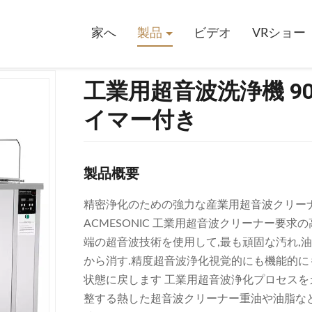
00W 超音波 & 1500W 加熱 タイマー付き
家へ
製品
ビデオ
VRショー
工業用超音波洗浄機 900
イマー付き
製品概要
精密浄化のための強力な産業用超音波クリーナー -
ACMESONIC 工業用超音波クリーナー要
端の超音波技術を使用して,最も頑固な汚れ,油
から消す.精度超音波浄化視覚的にも機能的に
状態に戻します 工業用超音波浄化プロセスをカスタ
整する熱した超音波クリーナー重油や油脂な