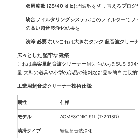
双周波数 (28/40 kHz):
周波数を切り替える
プログ
統合フィルタリングシステム:
このフィルターで
フ
の高い超音波浄化
結果を
洗浄 必要 ない:
これは
大きなタンク 超音波クリー
広々とした 堅牢な 建築
これは
高容量超音波クリーナー
耐久性のあるSUS 304材
量 大型の道具や小型の部品や複雑な部品を簡単に収納
工業用超音波クリーナー技術仕様:
属性
仕様
モデル
ACMESONIC 61L (T-2018D)
清掃タイプ
精度超音波浄化