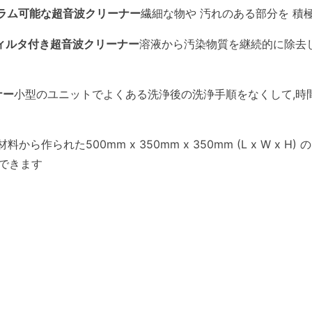
ラム可能な超音波クリーナー
繊細な物や 汚れのある部分を 積
ィルタ付き超音波クリーナー
溶液から汚染物質を継続的に除去し
ナー
小型のユニットでよくある洗浄後の洗浄手順をなくして,時
料から作られた500mm x 350mm x 350mm (L x W x 
できます