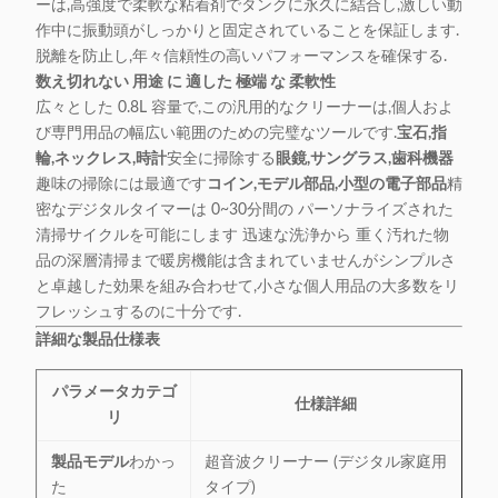
ーは,高強度で柔軟な粘着剤でタンクに永久に結合し,激しい動
作中に振動頭がしっかりと固定されていることを保証します.
脱離を防止し,年々信頼性の高いパフォーマンスを確保する.
数え切れない 用途 に 適した 極端 な 柔軟性
広々とした 0.8L 容量で,この汎用的なクリーナーは,個人およ
び専門用品の幅広い範囲のための完璧なツールです.
宝石,指
輪,ネックレス,時計
安全に掃除する
眼鏡,サングラス,歯科機器
趣味の掃除には最適です
コイン,モデル部品,小型の電子部品
精
密なデジタルタイマーは 0~30分間の パーソナライズされた
清掃サイクルを可能にします 迅速な洗浄から 重く汚れた物
品の深層清掃まで暖房機能は含まれていませんがシンプルさ
と卓越した効果を組み合わせて,小さな個人用品の大多数をリ
フレッシュするのに十分です.
詳細な製品仕様表
パラメータカテゴ
仕様詳細
リ
製品モデル
わかっ
超音波クリーナー (デジタル家庭用
た
タイプ)