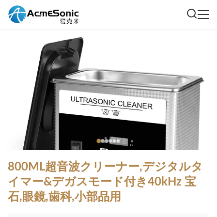
800ML超音波クリーナー,デジタルタ
イマー&デガスモード付き40kHz 宝
石,眼鏡,歯科,小部品用