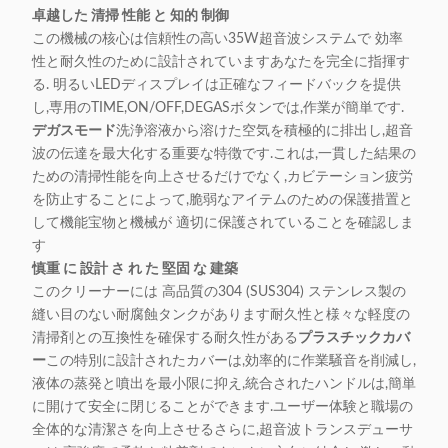
卓越した 清掃 性能 と 知的 制御
この機械の核心は信頼性の高い35W超音波システムで 効率
性と耐久性のために設計されていますあなたを完全に指揮す
る. 明るいLEDディスプレイは正確なフィードバックを提供
し,専用のTIME,ON/OFF,DEGASボタンでは,作業が簡単です.
デガスモード
洗浄溶液から溶けた空気を積極的に排出し,超音
波の伝達を最大化する重要な特徴です.これは,一貫した結果の
ための清掃性能を向上させるだけでなく,カビテーション疲労
を防止することによって,脆弱なアイテムのための保護措置と
して機能宝物と機械が 適切に保護されていることを確認しま
す
慎重 に 設計 さ れ た 堅固 な 建築
このクリーナーには 高品質の304 (SUS304) ステンレス製の
縫い目のない耐腐蝕タンクがあります耐久性と様々な軽度の
清掃剤との互換性を確保する耐久性がある
プラスチックカバ
ー
この特別に設計されたカバーは,効率的に作業騒音を削減し,
液体の蒸発と噴出を最小限に抑え,統合されたハンドルは,簡単
に開けて安全に閉じることができます.ユーザー体験と職場の
全体的な清潔さを向上させるさらに,超音波トランスデューサ