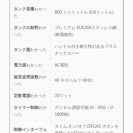
タンク容量
わかっ
800 ミリリットル (0.8リットル)
た
タンクの材料
わか
プレミアム SUS304ステンレス鋼
った
(耐腐蝕性)
ハンドル付き耐久性のあるプラス
タンク蓋
わかった
チックカバー
電力源
わかった
AC電気
超音波周波数
わか
40 キロヘルツ (kHz)
った
定数電源
わかった
35ワット
タイマー制御
わか
デジタル,調節可能 (0 - 30分 / 0 -
った
1800秒)
タイム,オン/オフ,DEGAS ボタンを
制御インターフェ