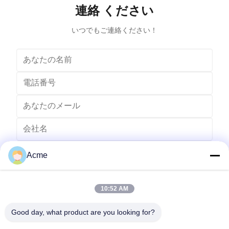
連絡 ください
appropriate for the item to be cleaned and the type of
item to be
soiling present
いつでもご連絡ください！
Acme
10:52 AM
Good day, what product are you looking for?
送りなさい