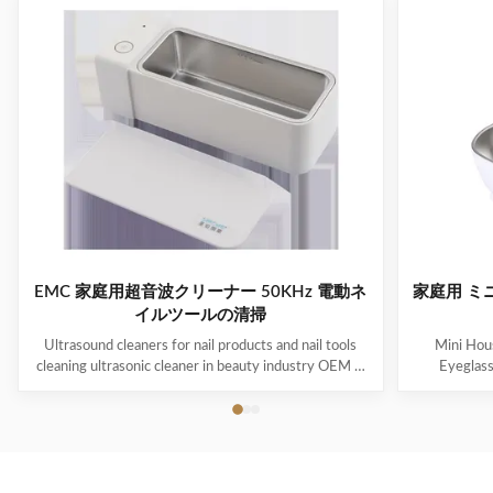
EMC 家庭用超音波クリーナー 50KHz 電動ネ
家庭用 ミ
イルツールの清掃
Ultrasound cleaners for nail products and nail tools
Mini Hous
cleaning ultrasonic cleaner in beauty industry OEM &
Eyeglas
ODM are available! Customer logo is welcome!
available! 
Customer can choose the color! Ultrasonic cleaning is
choose the co
a process that uses ultrasound (usually from 20–400
uses ultra
kHz) and an appropriate cleaning solvent (sometimes
appropriate 
ordinary tap water) to clean items. The ultrasound can
water) to cle
be used with just water, but use of a solvent
just water,