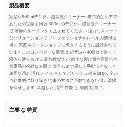
製品概要
完璧な800mlデジタル超音波クリーナー: 専門的なケアで
あなたの宝物を回復 800mlのデジタル超音波クリーナー
で 清掃のルーチンを向上させてください 強力なスマート
なソリューションで プロフェッショナルレベルの清掃技
術を 家庭やワークショップに導入するように設計されて
いますこのコンパクトな装置は 超音波を40kHzで使って
液体を通り抜ける 高強度な泡が 微小な裂け目や盲目穴や
貴重品の複雑な表面に 突入します優しく手動洗浄なしで
頑固な汚れ,汚れ,オイル,そしてポリッシュ残留物を安全か
つ効果的に取り除き,従来の方法に匹敵できない深い清掃
を保証します. 卓越した 清掃 性能 と 知的 制御 こ...
主要 な 特質