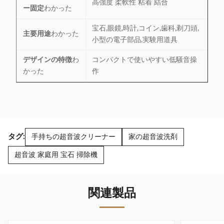
高強度 柔軟性 粘着 結合
ー固定
わかった
宝石,眼鏡,時計,コイン,歯科,剃刀頭,
主要用途
わかった
小型の電子部品,実験用道具
デザインの特徴
わ
コンパクトで使いやすい低騒音操
かった
作
タグ:
手持ちの超音波クリーナー
家の超音波洗剤
超音波 家庭用 宝石 掃除機
関連製品