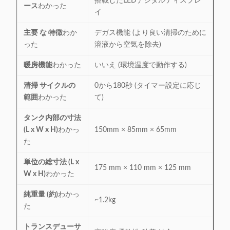
搭載したLEDデジタルディスプレ
ース
わかった
イ
主要 な 特徴
わか
デガス機能 (より良い清掃のために
った
溶液から空気を除去)
暖房機能
わかった
いいえ (環境温度で動作する)
清掃 サイクルの
0から180秒 (タイマー設定に応じ
範囲
わかった
て)
タンク内部の寸法
(L x W x H)
わかっ
150mm × 85mm × 65mm
た
単位の総寸法 (L x
175 mm × 110 mm × 125 mm
W x H)
わかった
純重量 (約)
わかっ
~1.2kg
た
トランスデューサ