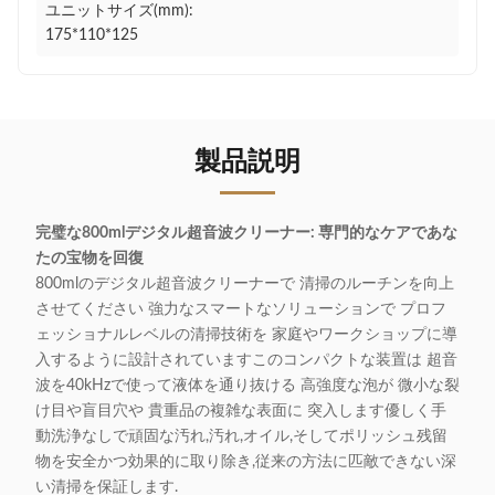
ユニットサイズ(mm):
175*110*125
製品説明
完璧な800mlデジタル超音波クリーナー: 専門的なケアであな
たの宝物を回復
800mlのデジタル超音波クリーナーで 清掃のルーチンを向上
させてください 強力なスマートなソリューションで プロフ
ェッショナルレベルの清掃技術を 家庭やワークショップに導
入するように設計されていますこのコンパクトな装置は 超音
波を40kHzで使って液体を通り抜ける 高強度な泡が 微小な裂
け目や盲目穴や 貴重品の複雑な表面に 突入します優しく手
動洗浄なしで頑固な汚れ,汚れ,オイル,そしてポリッシュ残留
物を安全かつ効果的に取り除き,従来の方法に匹敵できない深
い清掃を保証します.