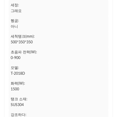
세정:
그래요
헹굼:
아니
세척탱크(mm):
500*350*350
초음파 전력(W):
0-900
모델:
T-2018D
화력(W):
1500
탱크 소재:
SUS304
강조하다: