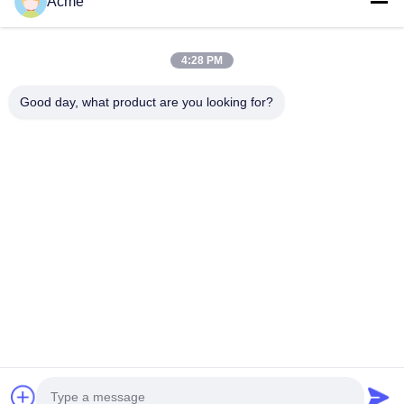
Acme
4:28 PM
Good day, what product are you looking for?
전송
0086-133-1645-0353
acme@ultrasonic-cleaningmachine.com
집
제품
비디오
VR 쇼
우리 에 관한 것
공장 투어
품질 관리
저희와 연락
인용 을 요청 하십시오
사이트맵
개인정보 보호 정책
© 2026 Acme (Shenzhen) Technology Co., Ltd. All Rights Reserved.