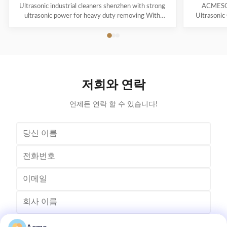
Ultrasonic industrial cleaners shenzhen with strong
ACMESON
ultrasonic power for heavy duty removing With
Ultrasonic
cavitations effect Ultrasonic cleaning technology is
Precision
widely used in engine block, engine parts cleaning,
Revoluti
semi-conductor silicon chip cleaning, optical glass
ACMESON
cleaning, parts of watch and cock cleaning, jewelry
Cleaning M
cleaning, polyester filtration core cleaning, widow
advanced fil
blind cleaning and etc. Mainly application: Applied for
robust sys
저희와 연락
ultrasonic cleaning of engine parts,
steel const
block,Semiconductor wafer,
cleaner
언제든 연락 할 수 있습니다!