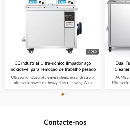
VIDEO
CE Industrial Ultra-sônico limpador aço
Dual Ta
inoxidável para remoção de trabalho pesado
Cleaner
Ultrasonic industrial cleaners shenzhen with strong
ACMESON
ultrasonic power for heavy duty removing With
Ultrasonic
cavitations effect Ultrasonic cleaning technology is
Precision
widely used in engine block, engine parts cleaning,
Revoluti
semi-conductor silicon chip cleaning, optical glass
ACMESON
cleaning, parts of watch and cock cleaning, jewelry
Cleaning M
cleaning, polyester filtration core cleaning, widow
advanced fil
blind cleaning and etc. Mainly application: Applied for
robust sys
Contacte-nos
ultrasonic cleaning of engine parts,
steel const
block,Semiconductor wafer,
cleaner