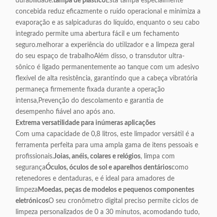
durabilidade.
tampa de plástico
Esta tampa especialmente
concebida reduz eficazmente o ruído operacional e minimiza a
evaporação e as salpicaduras do líquido, enquanto o seu cabo
integrado permite uma abertura fácil e um fechamento
seguro.melhorar a experiência do utilizador e a limpeza geral
do seu espaço de trabalhoAlém disso, o transdutor ultra-
sônico é ligado permanentemente ao tanque com um adesivo
flexível de alta resistência, garantindo que a cabeça vibratória
permaneça firmemente fixada durante a operação
intensa,Prevenção do descolamento e garantia de
desempenho fiável ano após ano.
Extrema versatilidade para inúmeras aplicações
Com uma capacidade de 0,8 litros, este limpador versátil é a
ferramenta perfeita para uma ampla gama de itens pessoais e
profissionais.
Joias, anéis, colares e relógios
, limpa com
segurança
Óculos, óculos de sol e aparelhos dentários
como
retenedores e dentaduras, e é ideal para amadores de
limpeza
Moedas, peças de modelos e pequenos componentes
eletrónicos
O seu cronômetro digital preciso permite ciclos de
limpeza personalizados de 0 a 30 minutos, acomodando tudo,