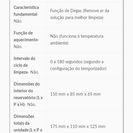
Característica
Função de Degas (Remove ar da
fundamental
-
solução para melhor limpeza)
Não.
Função de
Não (funciona à temperatura
aquecimento
-
ambiente)
Não.
Intervalo do
0 a 180 segundos (segundo a
ciclo de
configuração do temporizador)
limpeza
- Não.
Dimensões do
interior do
150 mm x 85 mm x 65 mm
reservatório (L x
P x H)
- Não.
Dimensões
totais da
175 mm x 110 mm x 125 mm
unidade (L x P x