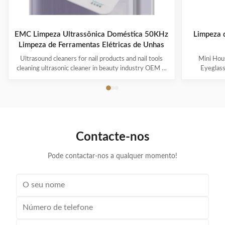
EMC Limpeza Ultrassônica Doméstica 50KHz
Limpeza d
Limpeza de Ferramentas Elétricas de Unhas
Ultrasound cleaners for nail products and nail tools
Mini Hous
cleaning ultrasonic cleaner in beauty industry OEM &
Eyeglas
ODM are available! Customer logo is welcome!
available! 
Customer can choose the color! Ultrasonic cleaning is
choose the co
a process that uses ultrasound (usually from 20–400
uses ultra
kHz) and an appropriate cleaning solvent (sometimes
appropriate 
ordinary tap water) to clean items. The ultrasound can
water) to cle
be used with just water, but use of a solvent
just water,
Contacte-nos
appropriate for the item to be cleaned and the type of
item to be
soiling present
Pode contactar-nos a qualquer momento!