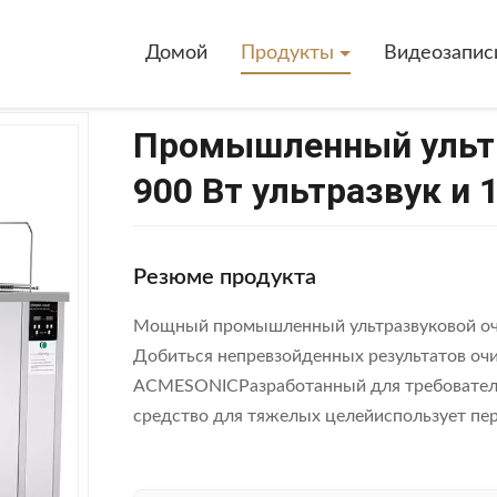
итель
>
Промышленный Ультразвуковой Очиститель 900 Вт Ультра
Домой
Продукты
Видеозапис
Промышленный ультр
900 Вт ультразвук и 
Резюме продукта
Мощный промышленный ультразвуковой очи
Добиться непревзойденных результатов оч
ACMESONICРазработанный для требователь
средство для тяжелых целейиспользует пер