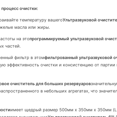
 процесс очистки:
раивайте температуру вашего
Ультразвуковой очистите
яжелые масла или жиры.
астоты на это
программируемый ультразвуковой очис
ых частей.
енный фильтр в этом
фильтрованный ультразвуковой о
ую эффективность очистки и консистенцию от партии 
овое очиститель для больших резервуаров
значительну
распространенного в небольших агрегатах, что значит
ности
имеет щедрый размер 500мм х 350мм х 350мм (L 