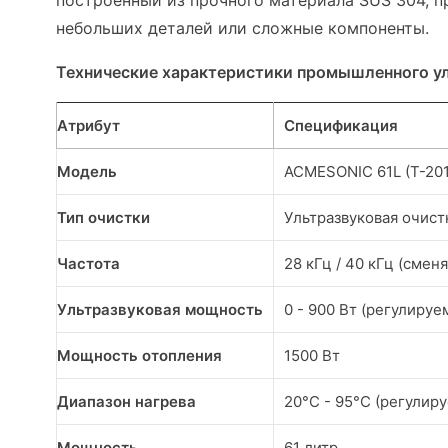
построенный из прочного материала SUS 304, п
небольших деталей или сложные компоненты.
Технические характеристики промышленного ул
Атрибут
Спецификация
Модель
ACMESONIC 61L (T-20
Тип очистки
Ультразвуковая очист
Частота
28 кГц / 40 кГц (смен
Ультразвуковая мощность
0 - 900 Вт (регулируе
Мощность отопления
1500 Вт
Диапазон нагрева
20°C - 95°C (регулир
Мощность
61 литр