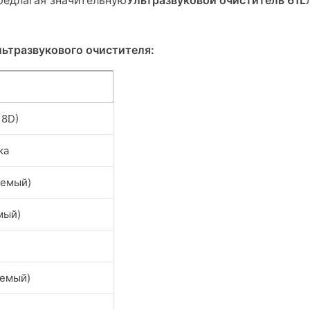
редлагая значительную
Ультразвуковой очиститель 61L
ьтразвукового очистителя:
18D)
ка
яемый)
мый)
уемый)