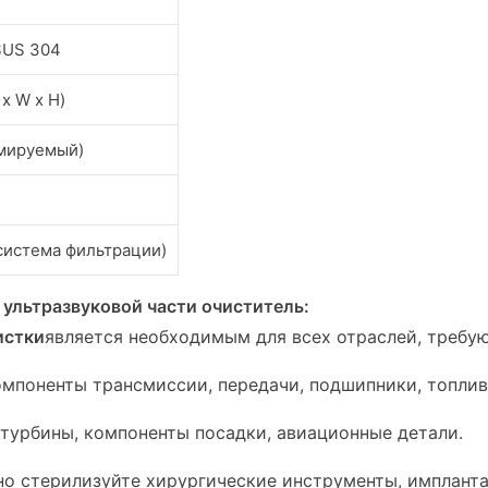
SUS 304
 x W x H)
ммируемый)
система фильтрации)
ультразвуковой части очиститель:
истки
является необходимым для всех отраслей, требу
компоненты трансмиссии, передачи, подшипники, топли
турбины, компоненты посадки, авиационные детали.
о стерилизуйте хирургические инструменты, импланта