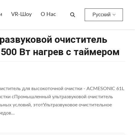
звук И 1500 Вт Нагрев С Таймером
и
VR-Шоу
О Нас
Русский
азвуковой очиститель
1500 Вт нагрев с таймером
ститель для высокоточной очистки - ACMESONIC 61L
истки сПромышленный ультразвуковой очиститель
ных условий, этотУльтразвуковое очистительное
едов...