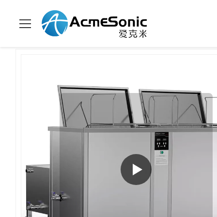
Домой
>
продукты
>
Промышленный ультразвуковой очист