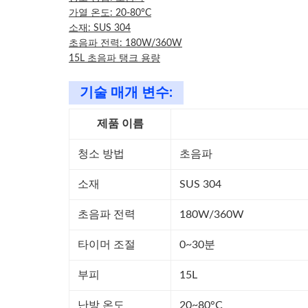
가열 온도: 20-80°C
소재: SUS 304
초음파 전력: 180W/360W
15L 초음파 탱크 용량
기술 매개 변수:
제품 이름
청소 방법
초음파
소재
SUS 304
초음파 전력
180W/360W
타이머 조절
0~30분
부피
15L
난방 온도
20~80°C