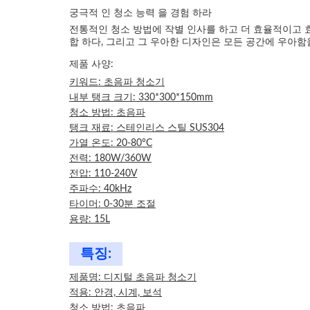
궁극적 인 청소 능력 을 경험 하라
전통적인 청소 방법에 작별 인사를 하고 더 효율적이고 효
합 하다, 그리고 그 우아한 디자인은 모든 공간에 우아함
제품 사양:
키워드: 초음파 청소기
내부 탱크 크기: 330*300*150mm
청소 방법: 초음파
탱크 재료: 스테인리스 스틸 SUS304
가열 온도: 20-80°C
전력: 180W/360W
전압: 110-240V
주파수: 40kHz
타이머: 0-30분 조절
용량: 15L
특징:
제품명: 디지털 초음파 청소기
적용: 안경, 시계, 보석
청소 방법: 초음파