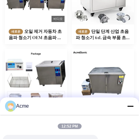
비디오
오일 제거 자동차 초
단일 단계 산업 초음
새로운
새로운
음파 청소기 OEM 초음파 자
파 청소기 61L 금속 부품 초음
동차 부품 청소기
파 청소기
Acme
비디오
엔진 부품 산업용 초
금속 초음파 자동차
새로운
새로운
음파 청소기 SS 경종 방지 탱
부품 클리너 전기 360L 큰 탱
12:52 PM
크 용량 108L
크