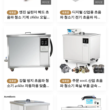
비디오
비디오
엔진 실린더 헤드 초
디지털 산업용 초음
새로운
새로운
음파 청소 기계 28khz 오일
파 청소기 전기 초음파 자동
필터 시스템
차 부품 청소기
비디오
강철 방지 초음파 청
주문 100L 산업 초음
새로운
새로운
소기 40khz 자동차용 맞춤형
파 청소기 욕실 부품 금속 청
음향 청소기
소