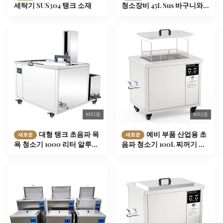
세탁기 SUS304 탱크 소재
청소장비 45L Sus 바구니와
함께
비디오
비디오
대형 탱크 초음파 목
예비 부품 산업용 초
새로운
새로운
욕 청소기 1000 리터 알루미
음파 청소기 100L 찌꺼기 먼
늄 부품 실린더
지 기름 제거 28khz