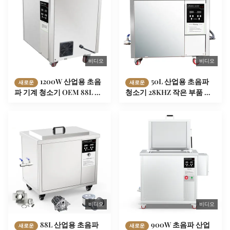
비디오
비디오
1200W 산업용 초음
50L 산업용 초음파
새로운
새로운
파 기계 청소기 OEM 88L 탱
청소기 28KHZ 작은 부품 청
크 용량
소 및 탈유
비디오
비디오
88L 산업용 초음파
900W 초음파 산업
새로운
새로운