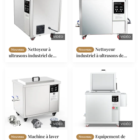
VIDÉO
VIDÉO
Nettoyeur à
Nettoyeur
Nouveau
Nouveau
ultrasons industriel de
industriel à ultrasons de
1200W OEM avec capacité
50L 28KHZ pour le
de réservoir de 88L
nettoyage et le dégraissage
de petites pièces
VIDÉO
VIDÉO
Machine à laver
Equipement de
Nouveau
Nouveau