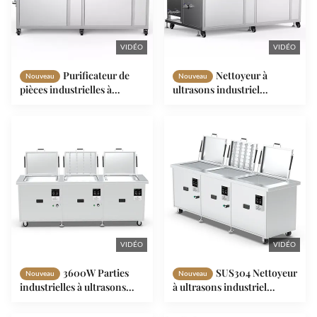
VIDÉO
VIDÉO
Purificateur de
Nettoyeur à
Nouveau
Nouveau
pièces industrielles à
ultrasons industriel
ultrasons à double réservoir
personnalisé Nettoyeur à
avec séchage à air chaud
ultrasons numérique à
135L
double réservoir
VIDÉO
VIDÉO
3600W Parties
SUS304 Nettoyeur
Nouveau
Nouveau
industrielles à ultrasons
à ultrasons industriel
Laveuse de précision de
électrique polyvalent
nettoyage SUS304
12000W