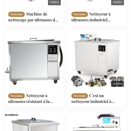
VIDÉO
VIDÉO
Machine de
Nettoyeur à
Nouveau
Nouveau
nettoyage par ultrasons de
ultrasons industriel
la tête du cylindre du
numérique Nettoyeur à
moteur 28khz avec système
ultrasons électrique de
de filtre à huile
pièces automobiles
VIDÉO
Nettoyeur à
C'est un
Nouveau
Nouveau
ultrasons résistant à la
nettoyeur industriel à
rouille 40khz Nettoyeur
ultrasons de 100L pour
sonic automobile
nettoyer les pièces
personnalisé
métalliques