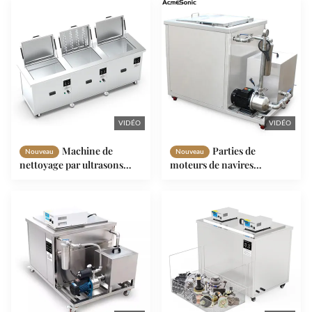
VIDÉO
VIDÉO
Machine de
Parties de
Nouveau
Nouveau
nettoyage par ultrasons
moteurs de navires
électrique industrielle
Nettoyeur industriel à
SUS304 pour le dégraissage
ultrasons Métal pour
dégraissage d'huile