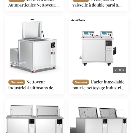
Autoparticules Nettoyeur
vaisselle à double paroi à
industriel
ultrasons
VIDÉO
Nettoyeur
L'acier inoxydable
Nouveau
Nouveau
industriel à ultrasons de
pour le nettoyage industriel
600 W
par ultrasons