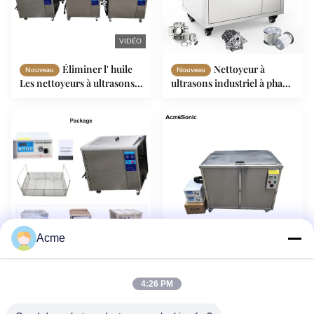
VIDÉO
Éliminer l' huile
Nettoyeur à
Nouveau
Nouveau
Les nettoyeurs à ultrasons
ultrasons industriel à phase
automobiles OEM Les
unique 61L Nettoyeur à
nettoyeurs à ultrasons pour
ultrasons pour pièces
pièces automobiles
métalliques
Acme
VIDÉO
Pièces moteur
Pièces de voiture
Nouveau
Nouveau
Nettoyeur industriel à
à ultrasons métalliques
4:26 PM
ultrasons SS à résistance à
électrique plus propre avec
la rouille
un grand réservoir de 360L