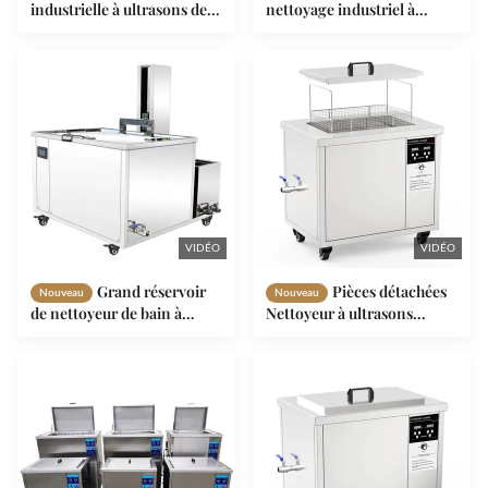
industrielle à ultrasons de
nettoyage industriel à
88L avec réservoir de
ultrasons de 900W 45L avec
SUS304
panier Sus
VIDÉO
VIDÉO
Grand réservoir
Pièces détachées
Nouveau
Nouveau
de nettoyeur de bain à
Nettoyeur à ultrasons
ultrasons 1000 litres pour
industriel 100L pour l'huile
cylindre de pièces en
de dépoussiérage de rouille
aluminium
28khz