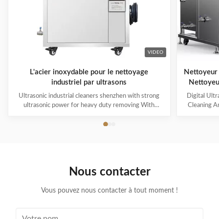
VIDEO
L'acier inoxydable pour le nettoyage
Nettoyeur 
industriel par ultrasons
Nettoyeu
Ultrasonic industrial cleaners shenzhen with strong
Digital Ult
ultrasonic power for heavy duty removing With
Cleaning An
cavitations effect Ultrasonic cleaning technology is
Machine M
widely used in engine block, engine parts cleaning,
Industrial 
semi-conductor silicon chip cleaning, optical glass
solution wit
cleaning, parts of watch and cock cleaning, jewelry
cleaning.
cleaning, polyester filtration core cleaning, widow
equipped w
blind cleaning and etc. Mainly application: Applied for
2018DF. It i
Nous contacter
ultrasonic cleaning of engine parts,
jobs requirin
block,Semiconductor wafer,
Vous pouvez nous contacter à tout moment !