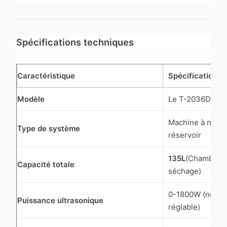
Spécifications techniques
Caractéristique
Spécification
Modèle
Le T-2036DF de
Machine à netto
Type de système
réservoir
135L
(Chambres 
Capacité totale
séchage)
0-1800W (nettoya
Puissance ultrasonique
réglable)