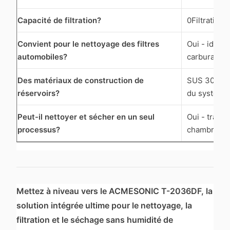
Capacité de filtration?
0Filtration 
Convient pour le nettoyage des filtres
Oui - idéal 
automobiles?
carburant/h
Des matériaux de construction de
SUS 304 en
réservoirs?
du système
Peut-il nettoyer et sécher en un seul
Oui - transf
processus?
chambres
Mettez à niveau vers le ACMESONIC T-2036DF, la
solution intégrée ultime pour le nettoyage, la
filtration et le séchage sans humidité de