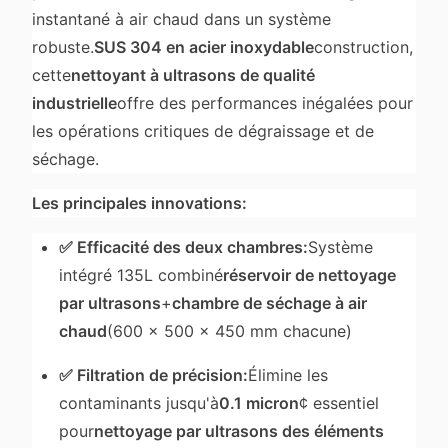
instantané à air chaud dans un système
robuste.
SUS 304 en acier inoxydable
construction,
cette
nettoyant à ultrasons de qualité
industrielle
offre des performances inégalées pour
les opérations critiques de dégraissage et de
séchage.
Les principales innovations:
✅ Efficacité des deux chambres:
Système
intégré 135L combiné
réservoir de nettoyage
par ultrasons
+
chambre de séchage à air
chaud
(600 × 500 × 450 mm chacune)
✅ Filtration de précision:
Élimine les
contaminants jusqu'à
0.1 micron
¢ essentiel
pour
nettoyage par ultrasons des éléments