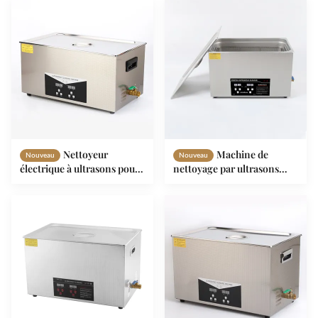
bijoux
Nettoyeur
Machine de
Nouveau
Nouveau
électrique à ultrasons pour
nettoyage par ultrasons
pièces automobiles 30L
industriel 30 litres avec
Pour moteur 30L
minuteur numérique