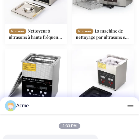
Nettoyeur à
La machine de
Nouveau
Nouveau
ultrasons à haute fréquence
nettoyage par ultrasons est
avec minuterie numérique
une machine électronique
de nettoyage par ultrasons
de PCB.
Acme
VIDÉO
La machine à
Machine de
Nouveau
Nouveau
nettoyer les bijoux
nettoyage par ultrasons
2:33 PM
miniature à ultrasons
pour le ménage 60W 2L