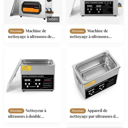
VIDÉO
Machine de
Machine de
Nouveau
Nouveau
nettoyage à ultrasons de
nettoyage à ultrasons
180W Nettoyeur à ultrasons
40khz 600w Nettoyeur de
numérique de 6 litres
bijoux métallique à
ultrasons
Nettoyeur à
Appareil de
Nouveau
Nouveau
ultrasons à double
nettoyage par ultrasons de
fréquence de 120 W pour
120 W 40 KHz
lunettes de montre de