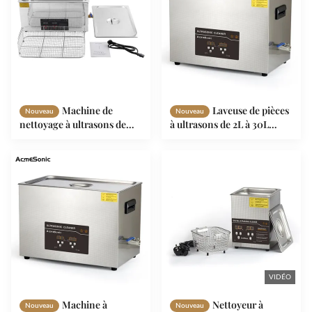
Machine de
Laveuse de pièces
Nouveau
Nouveau
nettoyage à ultrasons de
à ultrasons de 2L à 30L
qualité industrielle 22L avec
OEM
cuve en acier inoxydable
304 et garantie d'un an
VIDÉO
Machine à
Nettoyeur à
Nouveau
Nouveau