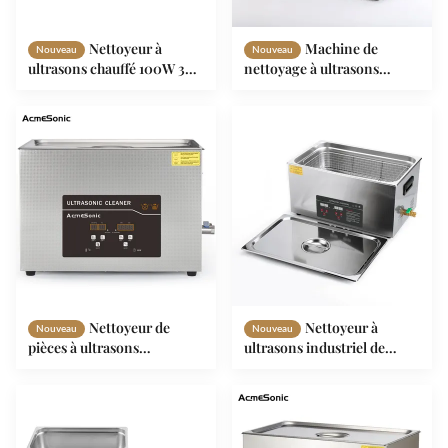
Nettoyeur à
Machine de
Nouveau
Nouveau
ultrasons chauffé 100W 30L
nettoyage à ultrasons
industriel pour outils à clé
personnalisée 600W
Nettoyeur à ultrasons
multifonctionnel
Nettoyeur de
Nettoyeur à
Nouveau
Nouveau
pièces à ultrasons
ultrasons industriel de
personnalisé avec un grand
480W Nettoyeur à ultrasons
réservoir de 30 litres pour le
pour injecteur de carburant
nettoyage des pièces
de 40KHz
métalliques