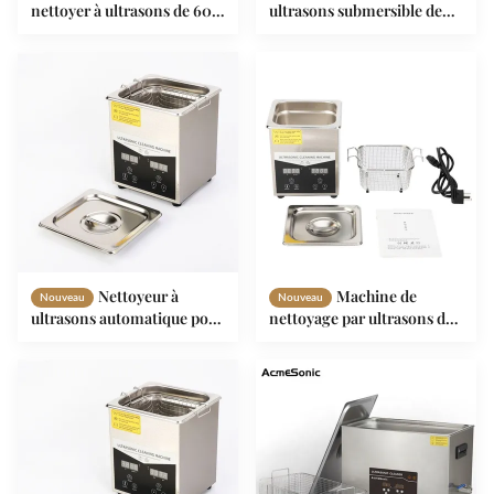
nettoyer à ultrasons de 600
ultrasons submersible de
W. Nettoyeuse à ultrasons
qualité industrielle avec
avec chauffe-temps
réservoir en acier
numérique
inoxydable SUS304 pour un
nettoyage de précision
Nettoyeur à
Machine de
Nouveau
Nouveau
ultrasons automatique pour
nettoyage par ultrasons de
biberons avec certificat CE
60W stérilisant le nettoyant
de bain par ultrasons de 2L