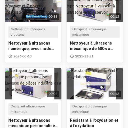
00:38
00:15
Nettoyeur numérique à
Décapant ultrasonique
ultrasons
mécanique
Nettoyeur à ultrasons
Nettoyeur à ultrasons
numérique, avec mode
mécanique de 600w à
dégazage et 7 niveaux
boutons type Nettoyeur à
2026-03-13
2025-11-21
d'oscillation, minuterie
vaisselle à ultrasons avec
pour usage domestique
réservoir
00:04
00:12
Décapant ultrasonique
Décapant ultrasonique
mécanique
mécanique
Nettoyeur à ultrasons
Résistant à l'oxydation et
mécanique personnalisé
à l'oxydation