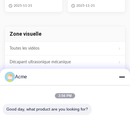
Laveuse de pièces
2025-11-21
2025-11-21
industrielles à ultrasons
Zone visuelle
Toutes les vidéos
Décapant ultrasonique mécanique
Nettoyeur numérique à ultrasons
Acme
Nettoyeur à ultrasons réglable
3:56 PM
nettoyeur à ultrasons domestique
Good day, what product are you looking for?
Autres vidéos