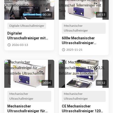
00:38
00:15
Digitale Ultraschallreiniger
Mechanischer
Ultraschallreiniger
Digitaler
Ultraschallreiniger mit
600w Mechanischer
Entgasungsmodus und 7
Ultraschallreiniger
2026-03-13
Oszillationsstufen, Timer
Knopf-Typ Ultraschall
2025-11-21
für den Heimgebrauch
Tellerreiniger mit Tank
00:04
00:12
Mechanischer
Mechanischer
Ultraschallreiniger
Ultraschallreiniger
Mechanischer
CE Mechanischer
Ultraschallreiniger für
Ultraschallreiniger 120W