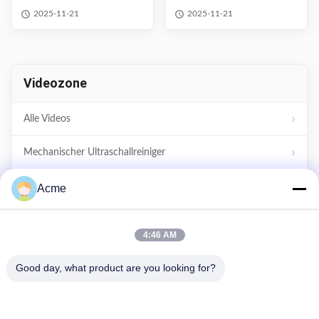
industrielle
3,2L Behälter zum
2025-11-21
2025-11-21
Ultraschallteile
Entkalken
Videozone
Alle Videos
Mechanischer Ultraschallreiniger
Digitale Ultraschallreiniger
Acme
Leistungsverstellbarer Ultraschallreiniger
4:46 AM
Ultraschallreiniger für den Haushalt
Good day, what product are you looking for?
Weitere Videos