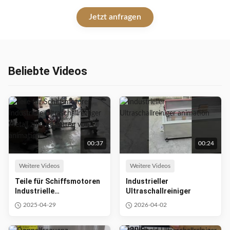
more with a temperature range of 20-80℃. Ideal for labs, hospitals,
and personal use.
Jetzt anfragen
Beliebte Videos
00:37
00:24
Weitere Videos
Weitere Videos
Teile für Schiffsmotoren
Industrieller
Industrielle
Ultraschallreiniger
Ultraschallreiniger Metall
2025-04-29
2026-04-02
zum Entfetten von Öl