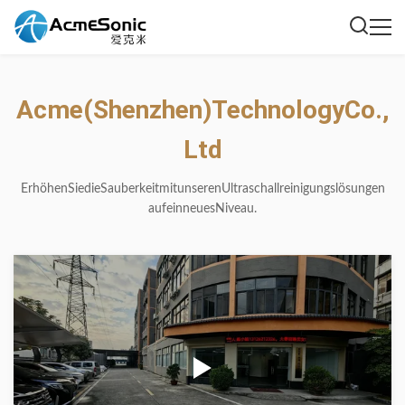
Acme
(Shenzhen)
Technology
Co.,
Ltd
Erhöhen
Sie
die
Sauberkeit
mit
unseren
Ultraschallreinigungslösungen
auf
ein
neues
Niveau.