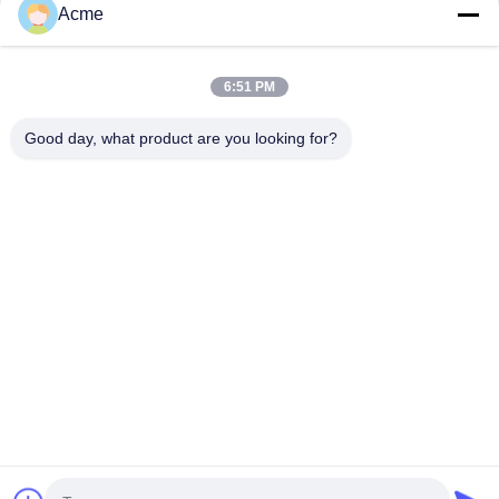
Zeit zu sparen.so können wir Ihnen die professionelle
Acme
Anleitung vor dem Kauf und die schnelle Reaktion für den
After-Sales.
6:51 PM
Good day, what product are you looking for?
86-133-1645-0353
acme@ultrasonic-cleaningmachine.com
Zu Hause
Produkte
Videos
VR-Show
Über uns
Werksbesichtigung
Qualitätskontrolle
Kontakt mit uns
Bitte um ein Angebot
Sitemap
Datenschutzrichtlinie