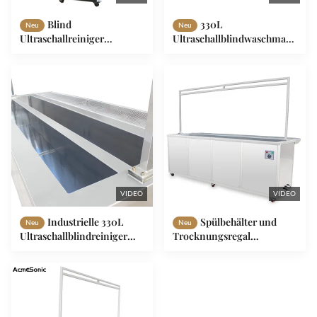
Blind
330L
Neu
Neu
Ultraschallreiniger
Ultraschallblindwaschmaschine
Vorhang/Drap
40kHz Frequenz mit
Ultraschallreinigungsmaschine
Spülen und Trocknen
3 Meter Länge 330L 3600W
VIDEO
VIDEO
Industrielle 330L
Spülbehälter und
Neu
Neu
Ultraschallblindreiniger
Trocknungsregal
mit optionalem Zubehör
Ultraschallblindreiniger
330L
Ultraschallblindreiniger