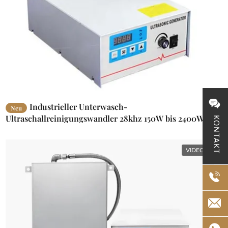
Industrieller Unterwasch-
Neu
Ultraschallreinigungswandler 28khz 150W bis 2400W
KONTAKT
VIDEO