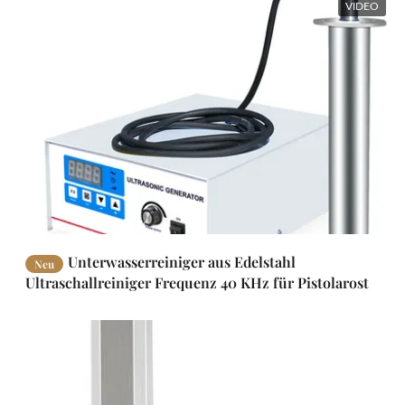
VIDEO
Unterwasserreiniger aus Edelstahl
Neu
Ultraschallreiniger Frequenz 40 KHz für Pistolarost