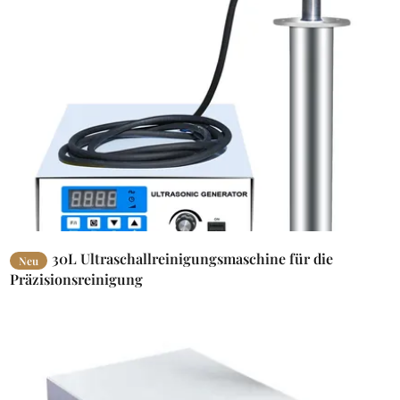
30L Ultraschallreinigungsmaschine für die
Neu
Präzisionsreinigung