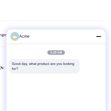
ingmachine.com
8613613021893
86-133-1645-0353
Acme
1:29 AM
SCHNELLE LINKS
Good day, what product are you looking 
EN
Zu Hause
for?
produits
Neuigkeiten
Rechtssachen
Sitemap