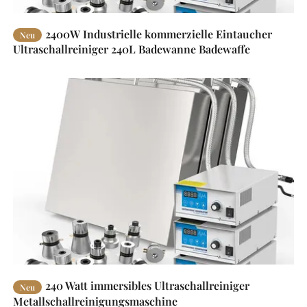
2400W Industrielle kommerzielle Eintaucher
Neu
Ultraschallreiniger 240L Badewanne Badewaffe
Ultraschall Waschmaschine
240 Watt immersibles Ultraschallreiniger
Neu
Metallschallreinigungsmaschine