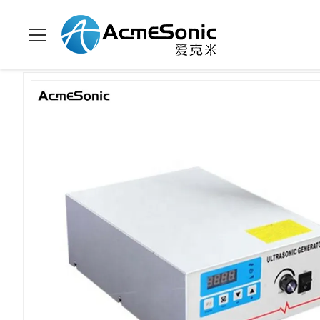
Zu Hause
>
Produits
>
immersible Ultraschallreiniger
>
Industr