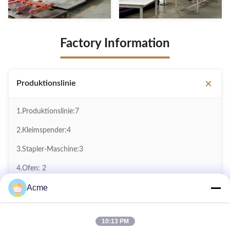
Factory Information
Produktionslinie
1.Produktionslinie:7
2.Kleimspender:4
3.Stapler-Maschine:3
4.Ofen: 2
Acme
5.Spannungswiderstandsinstrumente:2
6.Spannungsregelgeräte:9
10:13 PM
7.Stromversorgung:9