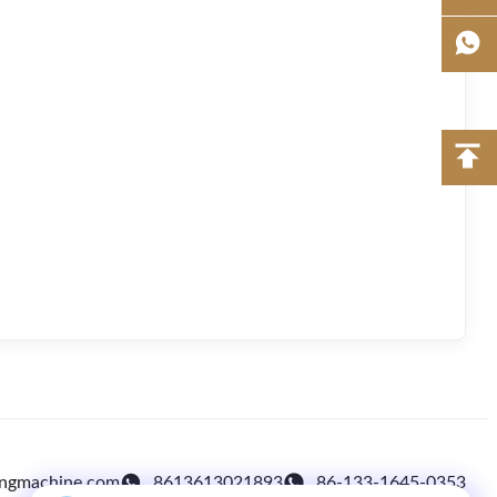
ingmachine.com
8613613021893
86-133-1645-0353