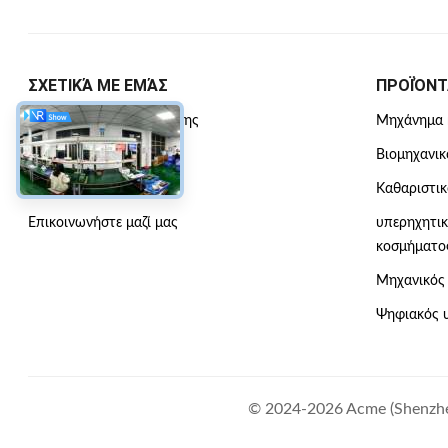
ΣΧΕΤΙΚΆ ΜΕ ΕΜΆΣ
ΠΡΟΪΌΝΤ
Σχεδιάγραμμα Επιχείρησης
Μηχάνημα 
Επισκεψή εργοστασίου
Βιομηχανικ
Έλεγχος ποιότητας
Καθαριστικ
Επικοινωνήστε μαζί μας
υπερηχητικ
κοσμήματο
Μηχανικός 
Ψηφιακός υ
© 2024-2026 Acme (Shenzhen