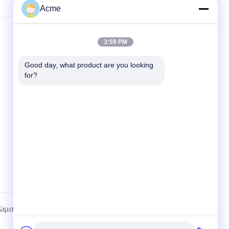
Acme
3:59 PM
ΓΡΉΓΟΡΕΣ ΣΥΝΔΈΣΕΙΣ
Σπίτι
Good day, what product are you looking 
for?
προϊόντα
Ειδήσεις
Υποθέσεις
Sitemap
ιώματα..
Πολιτική απορρήτου