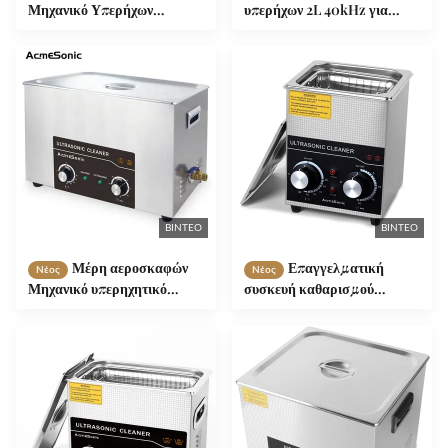
Μηχανικό Υπερήχων
υπερήχων 2L 40kHz για
Καθαριστή 15L Υπερήχων
πολυλειτουργικό
Φορητό Πλυντήριο
βιομηχανικό καθαρισμό
ΒΊΝΤΕΟ
ΒΊΝΤΕΟ
Μέρη αεροσκαφών
Επαγγελματική
Νέος
Νέος
Μηχανικό υπερηχητικό
συσκευή καθαρισμού
καθαριστικό 4.5L 6.5L 15L
υπερήχων UC-100 με καλάθι
22L 30L
SUS