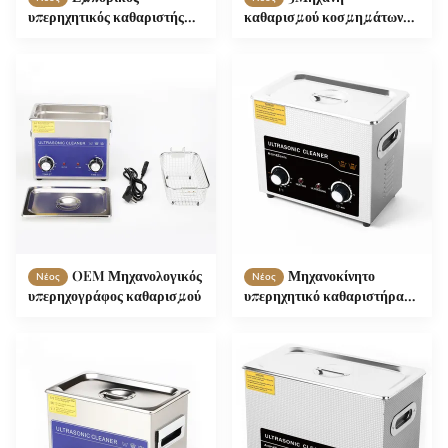
υπερηχητικός καθαριστής
καθαρισμού κοσμημάτων
120W
με υπερηχογράφηση.2L
OEM Μηχανολογικός
Μηχανοκίνητο
Νέος
Νέος
υπερηχογράφος καθαρισμού
υπερηχητικό καθαριστήρα
100W