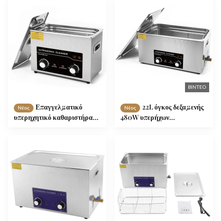
κωδικοποιημένο
χρονοδιακόπτη Θερμαντικό
χρονοδιακόπτη θέρμανση
καλάθι Υπέροχο για
καλάθι πολλαπλές
κοσμήματα Γυαλιά
εφαρμογές
Αλυσίδες ρολόγια
ΒΊΝΤΕΟ
Επαγγελματικό
22L όγκος δεξαμενής
Νέος
Νέος
υπερηχητικό καθαριστήρα
480W υπερήχων
4.5L 280W Φυσική
καθαριστήρας 500W
καθαριστική ισχύς 180W
Θερμαντική ισχύς για
υπερηχητική ισχύς
καθαρισμό θερμού νερού