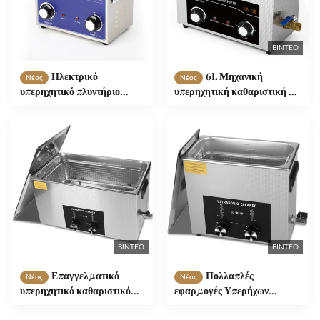
ΒΊΝΤΕΟ
Ηλεκτρικό
6L Μηχανική
Νέος
Νέος
υπερηχητικό πλυντήριο
υπερηχητική καθαριστική με
εξαρτημάτων
θέρμανση Ισχυρός υπερήχιος
Πολυλειτουργικό
180w για ρολόι γυαλί
θερμαινόμενο υπερηχητικό
Αυτοκινητοκινητήρα
καθαριστήρα
μοτοσυκλέτα οδοντικά
εξαρτήματα
ΒΊΝΤΕΟ
ΒΊΝΤΕΟ
Επαγγελματικό
Πολλαπλές
Νέος
Νέος
υπερηχητικό καθαριστικό
εφαρμογές Υπερήχων
22L 480W για κοσμήματα
Καθαριστή 6L 180W με
γυαλιά αλυσίδες ρολόγια με
κωδικοποιημένο