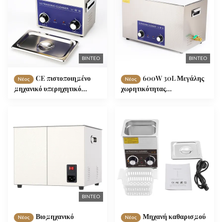
ΒΊΝΤΕΟ
ΒΊΝΤΕΟ
CE πιστοποιημένο
600W 30L Μεγάλης
Νέος
Νέος
μηχανικό υπερηχητικό
χωρητικότητας
καθαριστήρα με εγγύηση
Μηχανολογικός
ενός έτους για την αφαίρεση
υπερηχητικός καθαρισμός
της θερμοκρασίας 120W
τύπου κουμπί με δεξαμενή
3.2L δεξαμενής
SUS304 και εγγύηση 1 έτους
ΒΊΝΤΕΟ
Βιομηχανικό
Μηχανή καθαρισμού
Νέος
Νέος