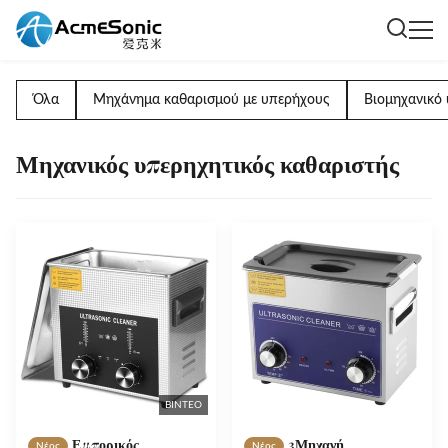
Όλα
Μηχάνημα καθαρισμού με υπερήχους
Βιομηχανικό 
Μηχανικός υπερηχητικός καθαριστής
ΒΊΝΤΕΟ
Εμπορικός
3Μηχανή
Νέος
Νέος