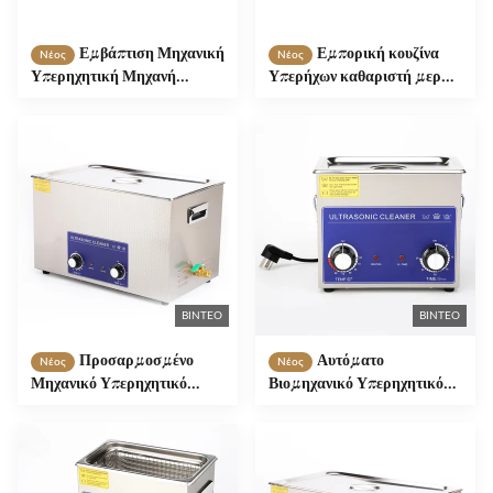
Εμβάπτιση Μηχανική
Εμπορική κουζίνα
Νέος
Νέος
Υπερηχητική Μηχανή
Υπερήχων καθαριστή μερών
Καθαριστή Μπλοκ Ενίσχυρη
40KHz αυτόματη για
Πολυλειτουργική
αποστείρωση
ΒΊΝΤΕΟ
ΒΊΝΤΕΟ
Προσαρμοσμένο
Αυτόματο
Νέος
Νέος
Μηχανικό Υπερηχητικό
Βιομηχανικό Υπερηχητικό
Καθαριστικό 30L με
Καθαριστικό με Έλεγχο PLC
Εγγύηση 1 Έτους και
1 Έτος Εγγύηση και
Ρυθμιζόμενη Θερμαινόμενη
Καθαρισμός με Εμβάπτιση
Δεξαμενή SUS304