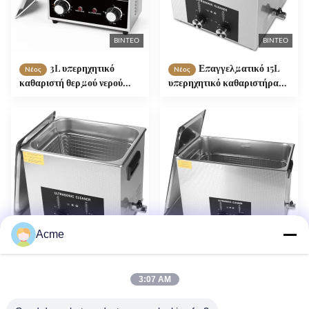
ΒΊΝΤΕΟ
ΒΊΝΤΕΟ
3L υπερηχητικό
Επαγγελματικό 15L
Νέος
Νέος
καθαριστή θερμού νερού
υπερηχητικό καθαριστήρα
160W Κέντρο ελέγχου
με κωδικοποιημένο
θερμότητας 60W
χρονοδιακόπτη θέρμανση
υπερηχητική ισχύς 100W
καλάθι πολλαπλές
Θέρμανση
εφαρμογές για κοσμήματα
γυαλιά αλυσίδες ρολόγια
Acme
ΒΊΝΤΕΟ
ΒΊΝΤΕΟ
10L 240W
Εμπορικός
Νέος
Νέος
Επαγγελματικό υπερήχων
υπερηχητικός καθαρισμός
3:07 AM
καθαριστικό για εμπορικό
30L 600W με
καθαρισμό κοσμημάτων με
κωδικοποιημένο