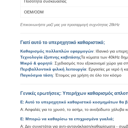
Ποσότητα συσκευασίας
OEM/ODM
Επικοινωνήστε μαζί μας για προσαρμογή συχνότητας 28kHz
Γιατί αυτό το υπερηχητικό καθαριστικό;
Καθαρισμός πολλαπλών εφαρμογών
: Ιδανικό για υπερ
Τεχνολογία έξυπνης καβιτάσης
Τα κύματα των 40kHz δημ
Μικρό & φορητό
: Σχεδιασμός που εξοικονομεί χώρο για σπί
Περιβαλλοντικά φιλική λειτουργία
: Εργασίες με νερό ή κ
Παγκόσμια τάση
: Έτοιμος για χρήση σε όλο τον κόσμο
Γενικές ερωτήσεις: Υπερήχων καθαρισμός απλο
Ε: Αυτό το υπερηχητικό καθαριστικό κοσμημάτων θα βλ
Α: Ασφαλές για το χρυσό, το ασήμι, το ανοξείδωτο χάλυβα και
Ε: Μπορώ να καθαρίσω τα επιχρισμένα γυαλιά;
Α: Δεν συνιστάται για αντι-αντανάκλαση/καθαρίσματα - συμβ