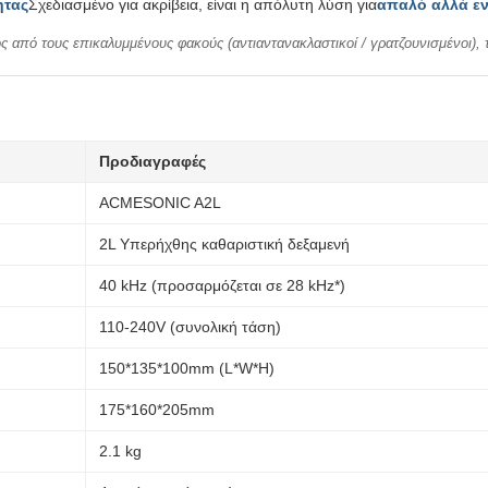
ητας
Σχεδιασμένο για ακρίβεια, είναι η απόλυτη λύση για
απαλό αλλά ε
ός από τους επικαλυμμένους φακούς (αντιαντανακλαστικοί / γρατζουνισμένοι), 
Προδιαγραφές
ACMESONIC A2L
2L Υπερήχθης καθαριστική δεξαμενή
40 kHz (προσαρμόζεται σε 28 kHz*)
110-240V (συνολική τάση)
150*135*100mm (L*W*H)
175*160*205mm
2.1 kg