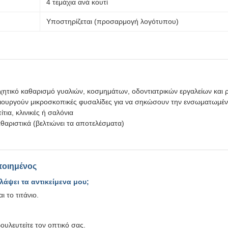
4 τεμάχια ανά κουτί
Υποστηρίζεται (προσαρμογή λογότυπου)
ηχητικό καθαρισμό γυαλιών, κοσμημάτων, οδοντιατρικών εργαλείων και 
ιουργούν μικροσκοπικές φυσαλίδες για να σηκώσουν την ενσωματωμέν
τια, κλινικές ή σαλόνια
αθαριστικά (βελτιώνει τα αποτελέσματα)
ποιημένος
άψει τα αντικείμενα μου;
 το τιτάνιο.
ουλευτείτε τον οπτικό σας.