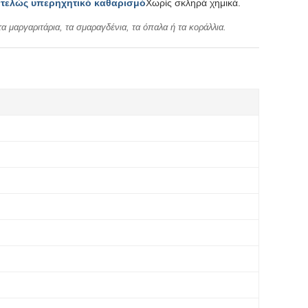
ντελώς υπερηχητικό καθαρισμό
Χωρίς σκληρά χημικά.
τα μαργαριτάρια, τα σμαραγδένια, τα όπαλα ή τα κοράλλια.