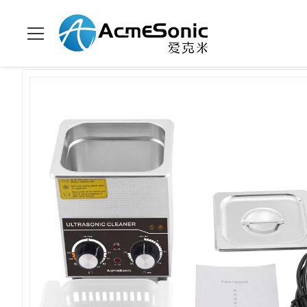
Σπίτι
>
προϊόντα
>
Μηχανικός υπερηχητικός καθαριστής
>
Μ