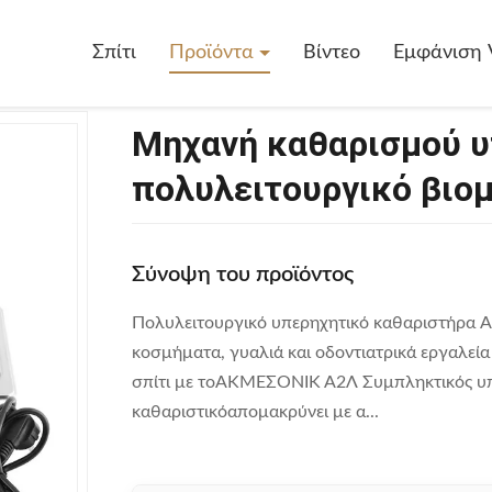
ηχανή Καθαρισμού Υπερήχων 2L 40kHz Για Πολυλειτουργικό Βιομηχα
Σπίτι
Προϊόντα
Βίντεο
Εμφάνιση 
Μηχανή καθαρισμού υ
πολυλειτουργικό βιο
Σύνοψη του προϊόντος
Πολυλειτουργικό υπερηχητικό καθαριστήρα 
κοσμήματα, γυαλιά και οδοντιατρικά εργαλεί
σπίτι με τοΑΚΜΕΣΟΝΙΚ Α2Λ Συμπληκτικός υπ
καθαριστικόαπομακρύνει με α...