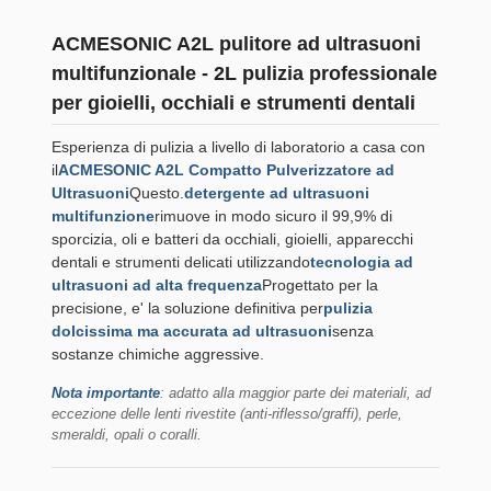
ACMESONIC A2L pulitore ad ultrasuoni
multifunzionale - 2L pulizia professionale
per gioielli, occhiali e strumenti dentali
Esperienza di pulizia a livello di laboratorio a casa con
il
ACMESONIC A2L Compatto Pulverizzatore ad
Ultrasuoni
Questo.
detergente ad ultrasuoni
multifunzione
rimuove in modo sicuro il 99,9% di
sporcizia, oli e batteri da occhiali, gioielli, apparecchi
dentali e strumenti delicati utilizzando
tecnologia ad
ultrasuoni ad alta frequenza
Progettato per la
precisione, e' la soluzione definitiva per
pulizia
dolcissima ma accurata ad ultrasuoni
senza
sostanze chimiche aggressive.
Nota importante
: adatto alla maggior parte dei materiali, ad
eccezione delle lenti rivestite (anti-riflesso/graffi), perle,
smeraldi, opali o coralli.