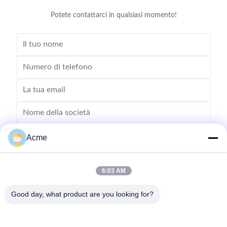
in 
Potete contattarci in qualsiasi momento!
Acme
6:03 AM
Good day, what product are you looking for?
Invii