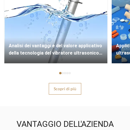
Analisi dei vantaggi e del valore applicativo
​​Appli
della tecnologia del vibratore ultrasonico
ultras
immersivo
silicone
Scopri di più
VANTAGGIO DELL'AZIENDA