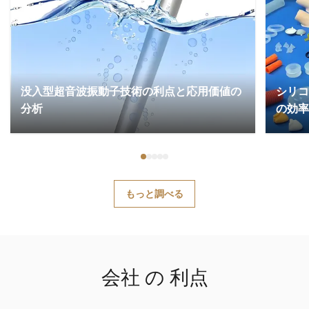
没入型超音波振動子技術の利点と応用価値の
​​シ
分析
の効率
もっと調べる
会社 の 利点