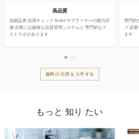
高品質
信頼証券 信用チェック RoSH サプライヤーの能力評
専門的
価 企業には厳格な品質管理システムと 専門的なテ
プ 必
ストラボがあります
ます.
無料 の 引用 を 入手 する
もっと 知り たい