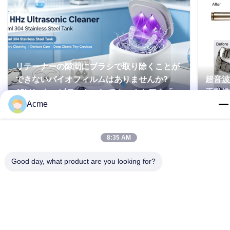
リテーナーの隙間にブラシで取り除くことが
できないバイオフィルムはありませんか?
超音波
45kHz キャビテーションでホームケアを「ス
手動
Acme
クラブレス」に
8:35 AM
Good day, what product are you looking for?
86-133-1645-0353
acme@ultrasonic-cleaningmachine.com