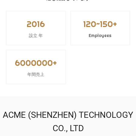
2016
120~150+
設立 年
Employees
6000000+
年間売上
ACME (SHENZHEN) TECHNOLOGY
CO., LTD