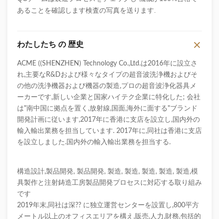
あることを確認します検査の写真を送ります.
わたしたち の 歴史
ACME ((SHENZHEN) Technology Co.,Ltd.は2016年に設立さ
れ,主要なR&Dおよび様々なタイプの超音波洗浄機およびそ
の他の洗浄機器および機器の製造,プロの超音波浄化器具メ
ーカーです,新しい企業と国家ハイテク企業に特化した; 会社
は"南中国に拠点を置く,放射線,国面,海外に面する"ブランド
開発計画に従います,2017年に香港に支店を設立し,国内外の
輸入輸出業務を担当しています. 2017年に,同社は香港に支店
を設立しました.国内外の輸入輸出業務を担当する.
構造設計,製品開発, 製品開発, 製造, 製造, 製造, 製造, 製造,模
具製作と注射鋳造工房製品開発プロセスに対応する取り組み
です
2019年末,同社は深?? に独立運営センターを設置し,800平方
メートル以上のオフィスエリアを構え,販売,人力,財務,包括的