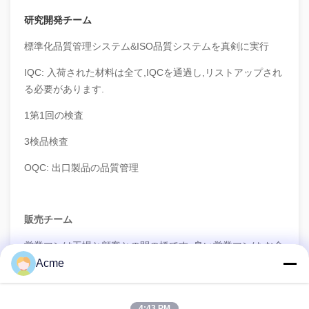
研究開発チーム
標準化品質管理システム&ISO品質システムを真剣に実行
IQC: 入荷された材料は全て,IQCを通過し,リストアップされ
る必要があります.
1第1回の検査
3検品検査
OQC: 出口製品の品質管理
販売チーム
営業マンは工場と顧客との間の橋です. 良い営業マンは,お金
と時間を節約するのに役立ちます. 私たちの営業マンは,すべ
Acme
て超音波ファイルで5年以上経験があります.販売後の迅速な
対応を.
4:43 PM