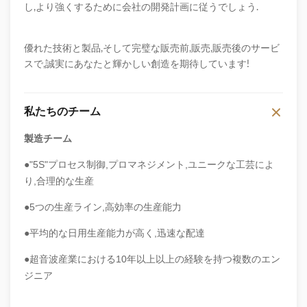
し,より強くするために会社の開発計画に従うでしょう.
優れた技術と製品,そして完璧な販売前,販売,販売後のサービ
スで,誠実にあなたと輝かしい創造を期待しています!
私たちのチーム
製造チーム
●"5S"プロセス制御,プロマネジメント,ユニークな工芸によ
り,合理的な生産
●5つの生産ライン,高効率の生産能力
●平均的な日用生産能力が高く,迅速な配達
●超音波産業における10年以上以上の経験を持つ複数のエン
ジニア