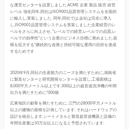
な運営センターを設置しました.ACME 企業 製品 販売 経営
レベル 強化同年,同社はISO9001品質管理システムを全面的
に輸入し,実装しました. 同年,同社では,会社は完全に導入
し,ISO9001品質管理システムを実装しました企業経営のレ
ベルをさらに向上させ, "レベルでの経営,レベルでの品質,レ
ベルでの効率性"という企業のビジネス目標に努めました.規
模を拡大する"継続的な改善と持続可能な運用の目的を達成
するためです
2020年9月,同社の生産能力のニーズを満たすために,湖南省
に製造センターと研究開発センターを設置し,工場面積は
8,000平方メートル以上です.300以上の超音波洗浄機の年間
出力を満たすために"000個
広東地区の顧客を満たすために, 江門の28000平方メートル
以上の建物の面積を計画しています. それはハードウェアの
設計を統合します,シートメタルと製造超音波機器と設備の
年間生産量は50万台以上になると予想されています.