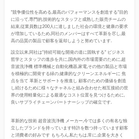
"競争優位性を高める,最高のパフォーマンスを創造する"目的
に沿って,専門的,技術的なスタッフと成熟した販売チームの
結束,従業員数は200人に達しました社会の環境と健康の要求
が増加しているため,同社のメンバーはすべて革新を尽し,最
高の品質の製品で顧客を返却しようと努めています.
設立以来,同社は"持続可能な開発の道に固執する" ビジネス
哲学とスタッフの進歩を共に,国内外の市場需要のために,超
音波洗浄機 標準機械と自動化機器,家電,その他の製品と市場
を積極的に開発する緑の,健康的なクリーンエネルギーに 焦
点を当て 革新とサポートを推進し 顧客のための価値を創造
し続けるために様々なチャネルと組み合わせた相互接続の世
界の使用軽量化による最適なコスト位置を見つけるために,
良いサプライチェーンパートナーシップの確立です.
革新的な技術 超音波洗浄機 メーカー,今では多くの有名な独
立したブランドを持っています特許を数つ持っています顧客
と消費者の好みです もちろん,私たちは,常に,企業を大きく