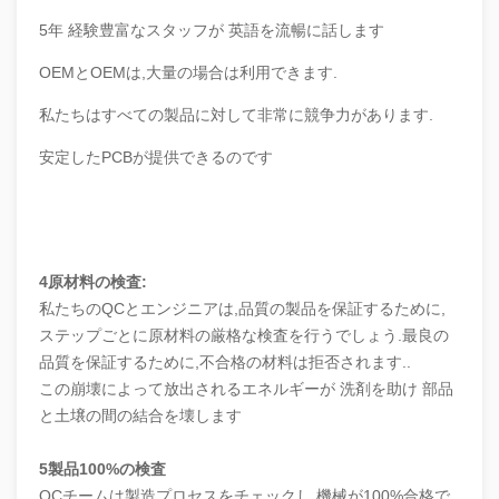
5年 経験豊富なスタッフが 英語を流暢に話します
OEMとOEMは,大量の場合は利用できます.
私たちはすべての製品に対して非常に競争力があります.
安定したPCBが提供できるのです
4原材料の検査:
私たちのQCとエンジニアは,品質の製品を保証するために,
ステップごとに原材料の厳格な検査を行うでしょう.最良の
品質を保証するために,不合格の材料は拒否されます..
この崩壊によって放出されるエネルギーが 洗剤を助け 部品
と土壌の間の結合を壊します
5製品100%の検査
QCチームは製造プロセスをチェックし 機械が100%合格で