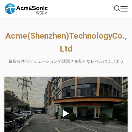
Acme
(Shenzhen)
Technology
Co.,
Ltd
超音波浄化ソリューションで
清潔さを新たなレベルに上げよう