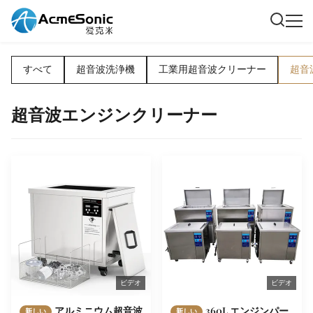
すべて
超音波洗浄機
工業用超音波クリーナー
超音
超音波エンジンクリーナー
ビデオ
ビデオ
アルミニウム超音波
360L エンジンパー
新しい
新しい