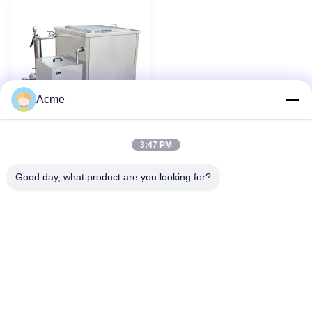
Acme
ビデオ
3:47 PM
1800W 超音波エン
新しい
ジンクリーナー 暖房付き重
Good day, what product are you looking for?
用自動車清掃システム
86-133-1645-0353