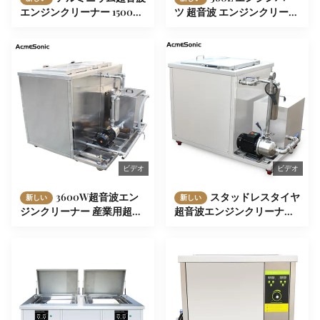
エンジンクリーナー 1500W
ツ 超音波 エンジンクリーナ
シリンダーヘッドのための
ー 産業用超音波タンク
エンジン部品
ビデオ
ビデオ
3600W超音波エン
スタッドレスタイヤ
新しい
新しい
ジンクリーナー 産業用超音
超音波エンジンクリーナー
波エンジンブロッククリー
ポンプ付き Dpfフィルター
ナー
クリーニングマシン