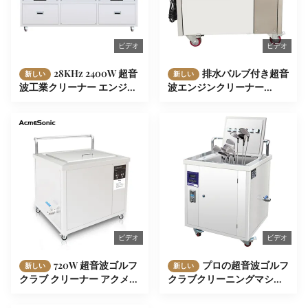
ビデオ
ビデオ
28KHz 2400W 超音
排水バルブ付き超音
新しい
新しい
波工業クリーナー エンジン
波エンジンクリーナー
とタービン部品
40kHz超音波エンジン部品
クリーナー
ビデオ
ビデオ
720W 超音波ゴルフ
プロの超音波ゴルフ
新しい
新しい
クラブ クリーナー アクメソ
クラブクリーニングマシン
ニックコイン 49L クリーニ
排水バルブ付きゴルフクラ
ングタンク
ブ洗濯機