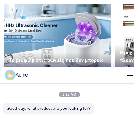
Η μηχ
Το βιοφίλμ στις ρωγμές που δεν μπορείς
πλεον
να σκουπίσεις;
καθαρ
Acme
1:25 AM
Good day, what product are you looking for?