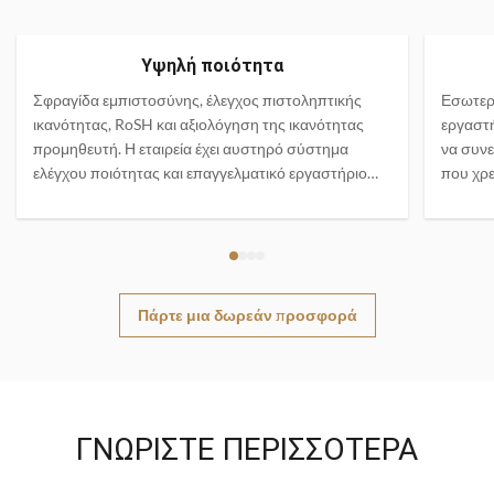
Υψηλή ποιότητα
Σφραγίδα εμπιστοσύνης, έλεγχος πιστοληπτικής
Εσωτερ
ικανότητας, RoSH και αξιολόγηση της ικανότητας
εργαστ
προμηθευτή. Η εταιρεία έχει αυστηρό σύστημα
να συν
ελέγχου ποιότητας και επαγγελματικό εργαστήριο
που χρε
δοκιμών.
Πάρτε μια δωρεάν προσφορά
ΓΝΩΡΊΣΤΕ ΠΕΡΙΣΣΌΤΕΡΑ