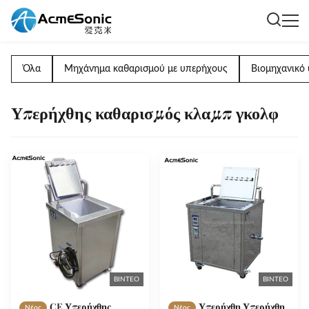
Όλα
Μηχάνημα καθαρισμού με υπερήχους
Βιομηχανικό 
Υπερήχθης καθαρισμός κλαμπ γκολφ
ΒΊΝΤΕΟ
ΒΊΝΤΕΟ
CE Υπερήχθης
Υπερήχθη Υπερήχθη
Νέος
Νέος