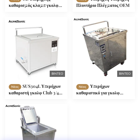
καθαρισμός κλαμπ γκολφ
Πλυντήριο Πλέγματος OEM
49L φορητό καθαριστικό
ΒΊΝΤΕΟ
ΒΊΝΤΕΟ
SUS304L Υπερήχων
Υπερήχων
Νέος
Νέος
καθαριστή γκολφ Club 3/4/5
καθαριστικό για γκολφ
λεπτά αυτόματη
κλαμπ για πώληση, 1500W
απενεργοποίηση για κάθε
αυτοκινητικά εξαρτήματα
μάρκα
Υπερήχων καθαριστικό με
ψηφιακό χρονόμετρο και
θέρμανση