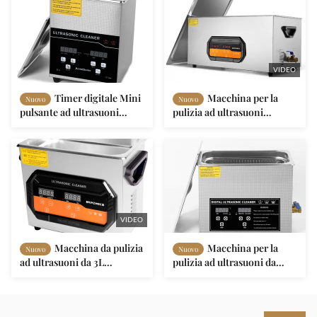
inossidabile 304 e 1 anno di
inossidabile SUS304 per la
garanzia
pulizia di precisione
VIDEO
Timer digitale Mini
Macchina per la
Nuovo
Nuovo
pulsante ad ultrasuoni
pulizia ad ultrasuoni
macchina per la pulizia di
industriale da 22 litri di
gioielli personalizzati
acciaio inossidabile da 480
W
VIDEO
Macchina da pulizia
Macchina per la
Nuovo
Nuovo
ad ultrasuoni da 3L
pulizia ad ultrasuoni da
Macchina da lavaggio ad
40khz 600w Metal
ultrasuoni da 100w
Ultrasonic Jewelry Cleaner