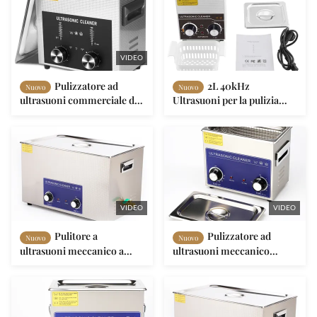
VIDEO
Pulizzatore ad
2L 40kHz
Nuovo
Nuovo
ultrasuoni commerciale da
Ultrasuoni per la pulizia
120 W
industriale multifunzionale
VIDEO
VIDEO
Pulitore a
Pulizzatore ad
Nuovo
Nuovo
ultrasuoni meccanico a
ultrasuoni meccanico
manopola da 600W 30L ad
certificato CE con garanzia
alta capacità con serbatoio
di 1 anno per la depurazione
in SUS304 e 1 anno di
del serbatoio da 120W 3.2L
garanzia