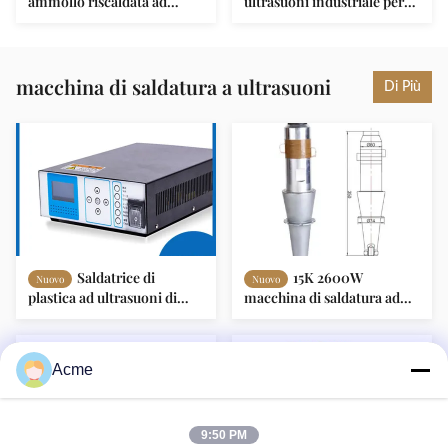
ammollo riscaldata ad
ultrasuoni industriale per
ultrasuoni Cisterna di
filtri per cappuccio
ammollo in acciaio
inossidabile per vassoio del
forno
macchina di saldatura a ultrasuoni
Di Più
Saldatrice di
15K 2600W
Nuovo
Nuovo
plastica ad ultrasuoni di
macchina di saldatura ad
precisione 50Hz
ultrasuoni trasduttore di
saldatura ad ultrasuoni
Acme
9:50 PM