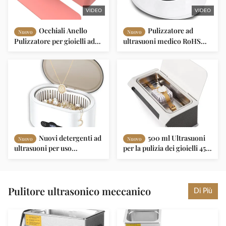
VIDEO
VIDEO
Occhiali Anello
Pulizzatore ad
Nuovo
Nuovo
Pulizzatore per gioielli ad
ultrasuoni medico RoHS
ultrasuoni Mini Pulizzatore
OEM per la pulizia di parti
ad ultrasuoni da 600 ml
mediche dentali
Nuovi detergenti ad
500 ml Ultrasuoni
Nuovo
Nuovo
ultrasuoni per uso
per la pulizia dei gioielli 45
domestico per gioielli
kHz SUS 304 4 Timer
occhiali per l'orologio
digitale
Pulitore ultrasonico meccanico
Di Più