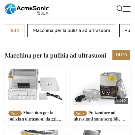
Tutti
Macchina per la pulizia ad ultrasuoni
Puliz
Macchina per la pulizia ad ultrasuoni
Di Più
VIDEO
Macchina per la
Pulizzatore ad
Nuovo
Nuovo
pulizia a ultrasuoni da 22L
ultrasuoni sommergibile di
di grado industriale con
grado industriale con
serbatoio in acciaio
serbatoio in acciaio