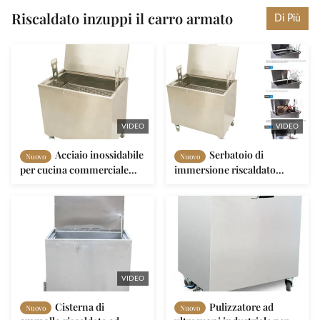
Riscaldato inzuppi il carro armato
Di Più
VIDEO
VIDEO
Acciaio inossidabile
Serbatoio di
Nuovo
Nuovo
per cucina commerciale
immersione riscaldato
con elemento di
industriale per la pulizia
riscaldamento
dell'olio, del grasso e del
liquido di scarico in acciaio
inossidabile
VIDEO
Cisterna di
Pulizzatore ad
Nuovo
Nuovo