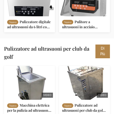
Pulizzatore digitale
Pulitore a
Nuovo
Nuovo
ad ultrasuoni da 6 litri con
ultrasuoni in acciaio
frequenza di 40 kHz e
inossidabile SUS304
riscaldatore da 300 W per
pulizia professionale
Pulizzatore ad ultrasuoni per club da
Di
Più
golf
VIDEO
VIDEO
Macchina elettrica
Pulizzatore ad
Nuovo
Nuovo
per la pulizia ad ultrasuoni
ultrasuoni per club da golf