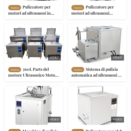
Pulizzatore per
Pulizzatore per
Nuovo
Nuovo
motori ad ultrasuoni in
motori ad ultrasuoni
acciaio inossidabile
industriale di 3600W
VIDEO
VIDEO
360L Parts del
Sistema di pulizia
Nuovo
Nuovo
motore Ultrasonico Motore
automatica ad ultrasuoni da
pulitore Industrial
1800W con riscaldamento
Ultrasonico Serbatoio
VIDEO
VIDEO