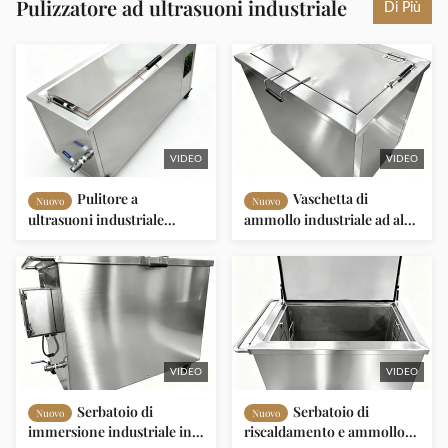
Pulizzatore ad ultrasuoni industriale
Di Più
VIDEO
VIDEO
Pulitore a
Vaschetta di
Nuovo
Nuovo
ultrasuoni industriale
ammollo industriale ad alta
personalizzato da 1200 W,
capacità da 168L con
regolabile, da 90 L, con
potenza termica di 1,5 KW
riscaldamento digitale per
per la pulizia commerciale
parti di motori per auto
VIDEO
VIDEO
Serbatoio di
Serbatoio di
Nuovo
Nuovo
immersione industriale in
riscaldamento e ammollo