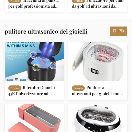
Macchina di pulizia
Pulizzatore per club
Nuovo
Nuovo
per golf professionista ad
da golf ad ultrasuoni da
ultrasuoni, Lavatrice per
720W Acmesonic Coin
golf con valvola di
Operato 49L Serbatoio di
drenaggio
pulizia
pulitore ultrasonico dei gioielli
Di Più
Ritenitori Gioielli
Pulitore a
Nuovo
Nuovo
45K Pulverizzatore ad
ultrasuoni per gioielli con
ultrasuoni
luce LED UV