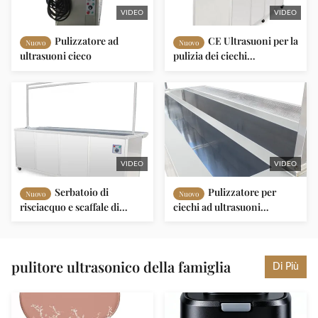
VIDEO
VIDEO
Pulizzatore ad
CE Ultrasuoni per la
Nuovo
Nuovo
ultrasuoni cieco
pulizia dei ciechi
Equipaggiamento OEM
Ultrasuoni per la pulizia dei
ciechi
VIDEO
VIDEO
Serbatoio di
Pulizzatore per
Nuovo
Nuovo
risciacquo e scaffale di
ciechi ad ultrasuoni
asciugatura
industriale 330L con
accessori opzionali
pulitore ultrasonico della famiglia
Di Più