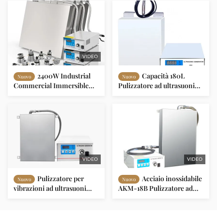
Frequenza 40 KHz Per la
serbatoio 150L Per la pulizia
ruggine delle armi
industriale della parte di
muffa del motore
VIDEO
2400W Industrial
Capacità 180L
Nuovo
Nuovo
Commercial Immersible
Pulizzatore ad ultrasuoni
Ultrasonic Cleaner 240L
immersibile 1800W
Tub Bath Gun Lavatrice ad
Potenza 40/28 KHz
ultrasuoni
Frequenza per la pulizia
industriale
VIDEO
VIDEO
Pulizzatore per
Acciaio inossidabile
Nuovo
Nuovo
vibrazioni ad ultrasuoni
AKM-18B Pulizzatore ad
sommergibile
ultrasuoni immersibile
personalizzato 8/40KHZ
40/28 KHz Frequenza
300-2400W SUS304/316
900W Potenza