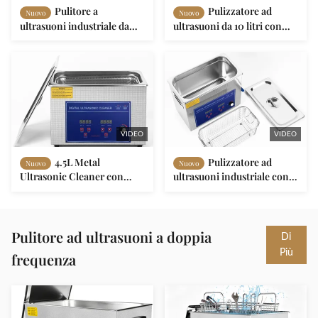
Pulitore a
Pulizzatore ad
Nuovo
Nuovo
ultrasuoni industriale da
ultrasuoni da 10 litri con
14,4L con potenza
temperatura regolabile da
ultrasonica di 300W e
20 a 80 °C e potenza da 0 a
potenza di riscaldamento di
240 W per un elevato effetto
600W
di pulizia
VIDEO
VIDEO
4.5L Metal
Pulizzatore ad
Nuovo
Nuovo
Ultrasonic Cleaner con
ultrasuoni industriale con
110V-120V / 220V-240V
timer di potenza da 0 a 600
Voltage e 1 anno di garanzia
W 0 ~ 30 min e AC110V /
Lavatrice industriale
220V per la
descalcificazione
Pulitore ad ultrasuoni a doppia
Di
automatica dei metalli
Più
frequenza