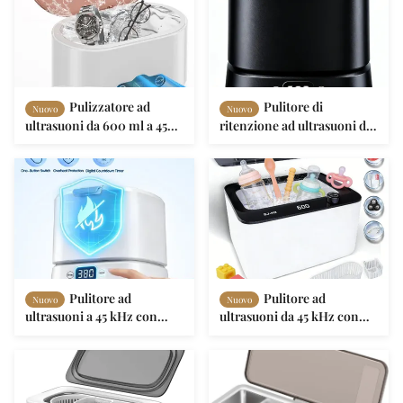
Pulizzatore ad
Pulitore di
Nuovo
Nuovo
ultrasuoni da 600 ml a 45
ritenzione ad ultrasuoni da
Khz con modalità Degas
45 kHz con sterilizzazione
per la pulizia delle dentiere
UV e grande capacità da 320
e degli orologi
ml per protesi e allineatori
Pulitore ad
Pulitore ad
Nuovo
Nuovo
ultrasuoni a 45 kHz con
ultrasuoni da 45 kHz con
sterilizzazione UV e grande
capacità di 900 ml e
capacità di 320 ml per
serbatoio in acciaio
apparecchi dentali
inossidabile 304 per gioielli
e protesi dentarie