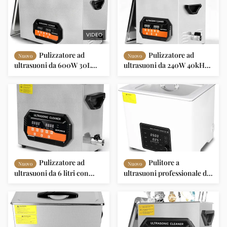
VIDEO
Pulizzatore ad
Pulizzatore ad
Nuovo
Nuovo
ultrasuoni da 600W 30L
ultrasuoni da 240W 40kHz
con frequenza di 40kHz per
con modalità di
pulizia industriale e di
degassamento per lavatrice
precisione
di parti industriali
Pulizzatore ad
Pulitore a
Nuovo
Nuovo
ultrasuoni da 6 litri con
ultrasuoni professionale da
potenza di 180 W e
10L con potenza regolabile
frequenza di 40 kHz per
a 7 livelli e serbatoio in
pulizia professionale
acciaio inossidabile 304 per
strumenti, parti, gioielli e
occhiali