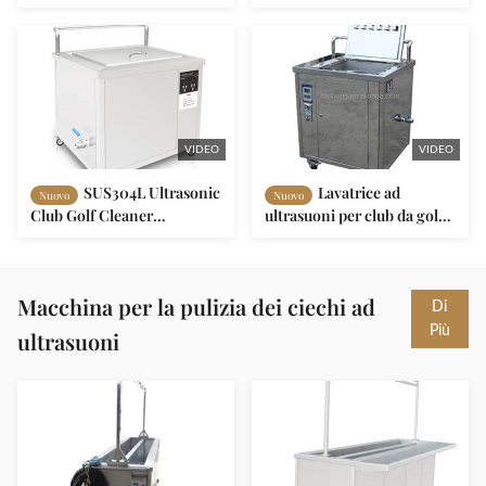
con timer di spegnimento
in vendita, parti auto 1500W
automatico
Pulizzatore ad ultrasuoni
con timer digitale e
riscaldamento
VIDEO
VIDEO
SUS304L Ultrasonic
Lavatrice ad
Nuovo
Nuovo
Club Golf Cleaner
ultrasuoni per club da golf
3/4/5minuti Automatic Off
OEM
per ogni gettone
Macchina per la pulizia dei ciechi ad
Di
Più
ultrasuoni