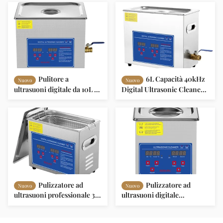
pulizia digitale ad
digitale e riscaldatore per
ultrasuoni con frequenza
gioielli, utensili e piccole
40kHz per la pulizia di parti
parti
industriali
Pulitore a
6L Capacità 40kHz
Nuovo
Nuovo
ultrasuoni digitale da 10L in
Digital Ultrasonic Cleaner
acciaio inossidabile con
con 300W di potenza di
frequenza da 40kHz per
riscaldamento per parti
pulizia industriale e di
industriali e gioielli
gioielli
Pulizzatore ad
Pulizzatore ad
Nuovo
Nuovo
ultrasuoni professionale 3L
ultrasuoni digitale
di capacità 40kHz con
professionale da 2L con
serbatoio in acciaio
frequenza di 40kHz e