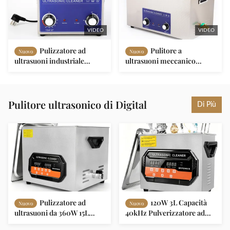
VIDEO
VIDEO
Pulizzatore ad
Pulitore a
Nuovo
Nuovo
ultrasuoni industriale
ultrasuoni meccanico
automatico con controllo
personalizzato da 30L con 1
PLC 1 anno di garanzia e
anno di garanzia e
pulizia immersiva
serbatoio riscaldato
regolabile in SUS304
Pulitore ultrasonico di Digital
Di Più
Pulizzatore ad
120W 3L Capacità
Nuovo
Nuovo
ultrasuoni da 360W 15L
40kHz Pulverizzatore ad
Capacità Macchina di
ultrasuoni con timer