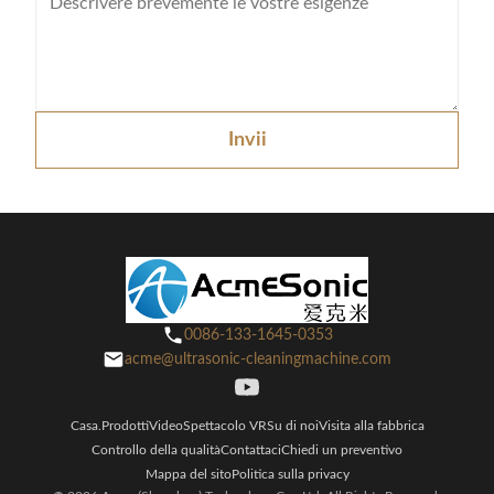
Invii
0086-133-1645-0353
acme@ultrasonic-cleaningmachine.com
Casa.
Prodotti
Video
Spettacolo VR
Su di noi
Visita alla fabbrica
Controllo della qualità
Contattaci
Chiedi un preventivo
Mappa del sito
Politica sulla privacy