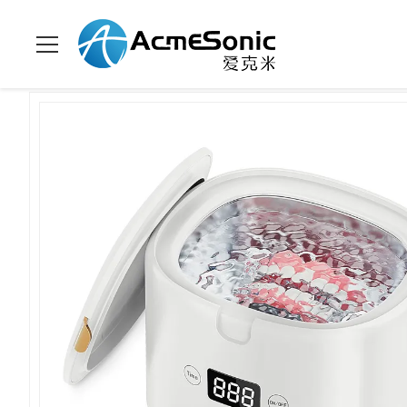
家へ
>
製品
>
超音波宝石類の洗剤
>
UVLEDライト 超音波 宝