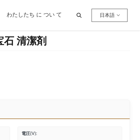
わたしたち に つい て
日本語
宝石 清潔剤
電圧(V):