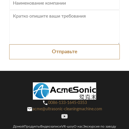
Отправьте
0086-133-1645-0353
acme@ultrasonic-cleaningmachine.com
Домой
Продукты
Видеозаписи
VR-шоу
О нас
Экскурсия по заводу