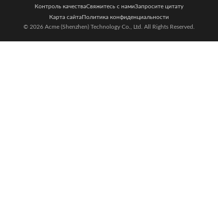
Контроль качества
Свяжитесь с нами
Запросите цитату
Карта сайта
Политика конфиденциальности
© 2026 Acme (Shenzhen) Technology Co., Ltd. All Rights Reserved.