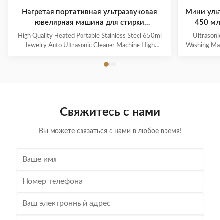
Нагретая портативная ультразвуковая
Мини уль
ювелирная машина для стирки
450 мл
ювелирных изделий
High Quality Heated Portable Stainless Steel 650ml
Ultrasoni
Jewelry Auto Ultrasonic Cleaner Machine High
Washing Mac
Quality Heated Portable Stainless Steel 0.8L Jewelry
Steel Sta
Circuit Board Auto Ultrasonic Cleaner Machine
ultrasonic g
Introduction: Principle of ultrasonic cleaner: High
device desig
frequency oscillation signal from ultrasonic generator
sunglasses, a
is transformed into high frequency mechanical
technology. 
oscillation by transducer and propagated into medium-
process, u
Свяжитесь с нами
cleaning solvent. The forward radiation of ultrasonic
create cavit
wave in dense phase of
Вы можете связаться с нами в любое время!