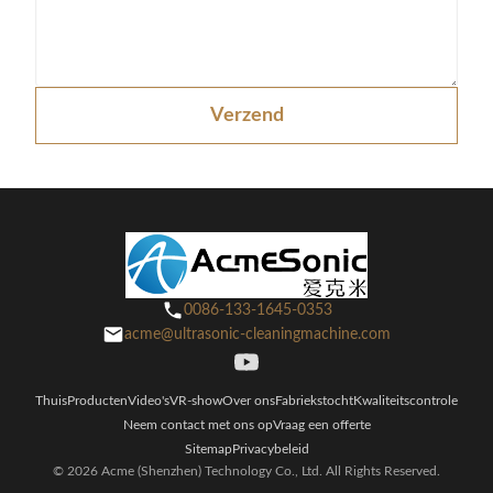
Verzend
0086-133-1645-0353
acme@ultrasonic-cleaningmachine.com
Thuis
Producten
Video's
VR-show
Over ons
Fabriekstocht
Kwaliteitscontrole
Neem contact met ons op
Vraag een offerte
Sitemap
Privacybeleid
© 2026 Acme (Shenzhen) Technology Co., Ltd. All Rights Reserved.