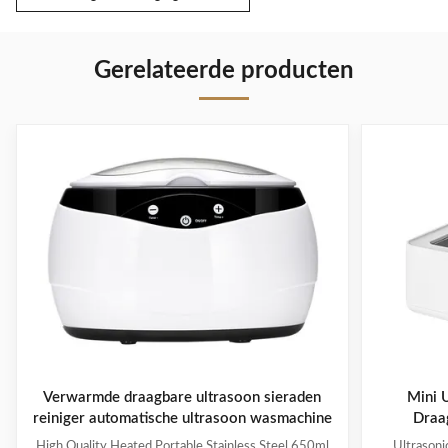
Gerelateerde producten
Verwarmde draagbare ultrasoon sieraden
Mini 
reiniger automatische ultrasoon wasmachine
Draag
High Quality Heated Portable Stainless Steel 650ml
Ultrasoni