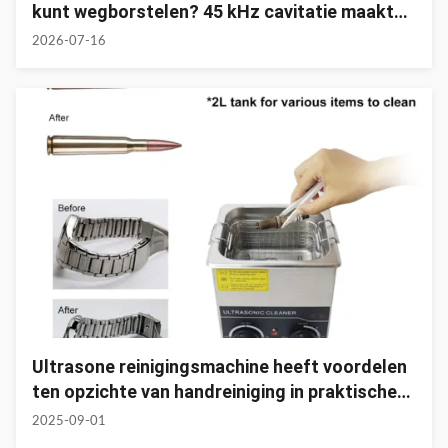
kunt wegborstelen? 45 kHz cavitatie maakt
de thuiszorg ‘schrobvrij’
2026-07-16
Ultrasone reinigingsmachine heeft voordelen
ten opzichte van handreiniging in praktische
toepassingen
2025-09-01