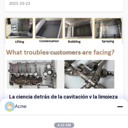
ultrasonidos
2025-10-23
La ciencia detrás de la cavitación y la limpieza
por ultrasonidos de los componentes del
Acme
motor
2025-10-23
4:12 AM