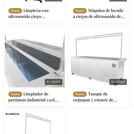
Limpieza con
Máquina de lavado
Nuevo
Nuevo
ultrasonido ciego
a ciegas de ultrasonido de
Cortina/Drape Máquina de
330L con frecuencia de
limpieza por ultrasonido 3
40kHz con enjuague y
metros Largo 330L 3600W
secado
EL VIDEO
EL VIDEO
Limpiador de
Tanque de
Nuevo
Nuevo
persianas industrial 330L
enjuague y estante de
con accesorios opcionales
secado Máquina de
limpieza a ciegas por
ultrasonidos 330L
Limpiador a ciegas por
ultrasonidos