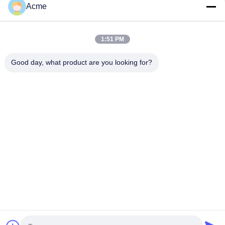
personal de los menores. Si es menor de edad, le
Acme
sugerimos que pida a su tutor que lea atentamente
esta política de privacidad y que utilice nuestros
servicios o nos proporcione información bajo la premisa
1:51 PM
de obtener el consentimiento de su tutor.
Good day, what product are you looking for?
86-133-1645-0353
acme@ultrasonic-cleaningmachine.com
En casa
Productos
Los vídeos
Espectáculo VR
Sobre nosotros
Recorrido por la fábrica
Control de calidad
Contacta con nosotros
Solicitar una cita
Mapa del Sitio
Política de privacidad