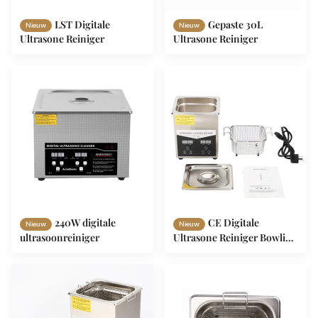
LST Digitale
Gepaste 30L
Nieuw
Nieuw
Ultrasone Reiniger
Ultrasone Reiniger
240W digitale
CE Digitale
Nieuw
Nieuw
ultrasoonreiniger
Ultrasone Reiniger Bowling
Ball Ultrasone Blind
Cleaning Machine