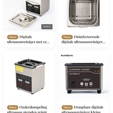
VIDEO
Digitale
Disinfecterende
Nieuw
Nieuw
ultrasoonreiniger met een
digitale ultrasoonreiniger
frequentie van 40KHz en
60W tandheelkundige
een capaciteit van 2L voor
ultrasoonreinigingsmachine
industrieel en thuisgebruik
Onderdompeling
Draagbare digitale
Nieuw
Nieuw
ultrasoon sieraden reiniger
ultrasoonreiniger Kleine