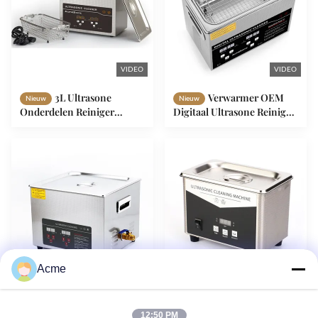
VIDEO
VIDEO
3L Ultrasone
Verwarmer OEM
Nieuw
Nieuw
Onderdelen Reiniger
Digitaal Ultrasone Reiniger
Ultrasone Wasmachine Met
3L 120W Met Digitale Timer
Sus Basket
Acme
VIDEO
Groenten en fruit
Digitaal
Nieuw
Nieuw
Ultra Sonic Reiniging
ultrasoonreiniger van
12:50 PM