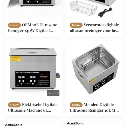
OEM 10L Ultrasone
Verwarmde digitale
Nieuw
Nieuw
Reiniger 240W Digitaal
ultrasoonreiniger voor het
Verwarmd Ultrasone
laboratorium
Reiniger
VIDEO
Elektrische Digitale
Metalen Digitale
Nieuw
Nieuw
Ultrasone Machine 6L
Ultrasone Reiniger 10L Met
Ultrasone Autodeeltjes
Sus Basket En Deksel
Reiniger