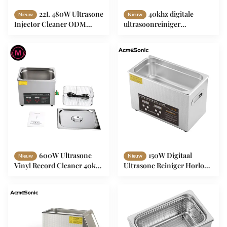
22L 480W Ultrasone
40khz digitale
Nieuw
Nieuw
Injector Cleaner ODM
ultrasoonreiniger
40khz Ultrasone Cleaner
elektrisch 2L ultrasoon-
injectorreiniger
600W Ultrasone
150W Digitaal
Nieuw
Nieuw
Vinyl Record Cleaner 40khz
Ultrasone Reiniger Horloge
Digitaal 30L Critische
Onderdelen Reinig 40khz
Reiniging
4.5L