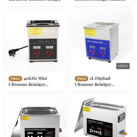
machine voor sterilisatie
capaciteit ultrasoonreiniger
0.8L
VIDEO
40KHz Mini
2L Digitaal
Nieuw
Nieuw
Ultrasone Reiniger
Ultrasone Reiniger
Draagbaar Industrieel Met
Elektrisch Outdoor
CE Certificaat
Tandheelkundige 2L Auto
Power Tank