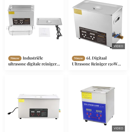
VIDEO
Industriële
6L Digitaal
Nieuw
Nieuw
ultrasone digitale reiniger
Ultrasone Reiniger 150W
voor gereedschap 4.5 liter
Roestvrij staal Ultrasone
Reiniger
VIDEO