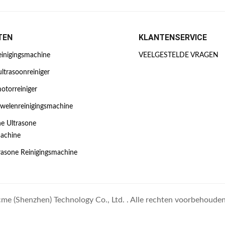
TEN
KLANTENSERVICE
einigingsmachine
VEELGESTELDE VRAGEN
ultrasoonreiniger
otorreiniger
uwelenreinigingsmachine
e Ultrasone
machine
trasone Reinigingsmachine
e (Shenzhen) Technology Co., Ltd. . Alle rechten voorbehouden