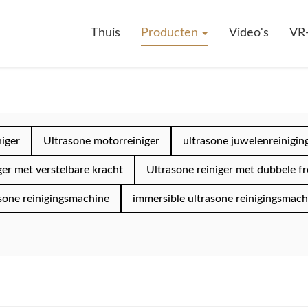
Thuis
Producten
Video's
VR
niger
Ultrasone motorreiniger
ultrasone juwelenreinigi
ger met verstelbare kracht
Ultrasone reiniger met dubbele f
sone reinigingsmachine
immersible ultrasone reinigingsmach