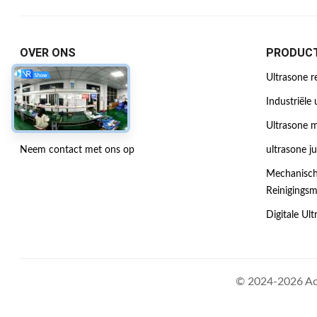
OVER ONS
PRODUC
Bedrijfprofiel
Ultrasone r
Fabriekstocht
Industriële 
Kwaliteitscontrole
Ultrasone m
Neem contact met ons op
ultrasone j
Mechanisch
Reinigings
Digitale Ul
© 2024-2026 Acm