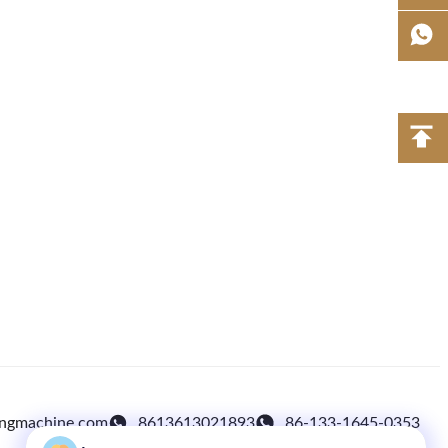
ingmachine.com
8613613021893
86-133-1645-0353