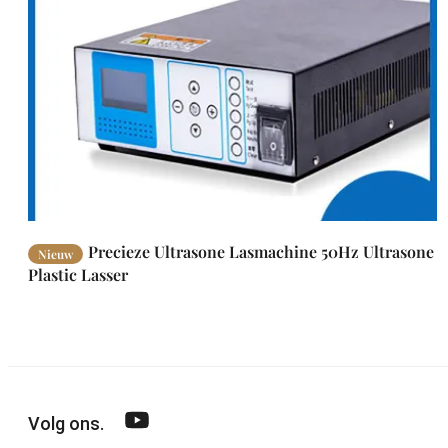
Precieze Ultrasone Lasmachine 50Hz Ultrasone
Nieuw
Plastic Lasser
Volg ons.