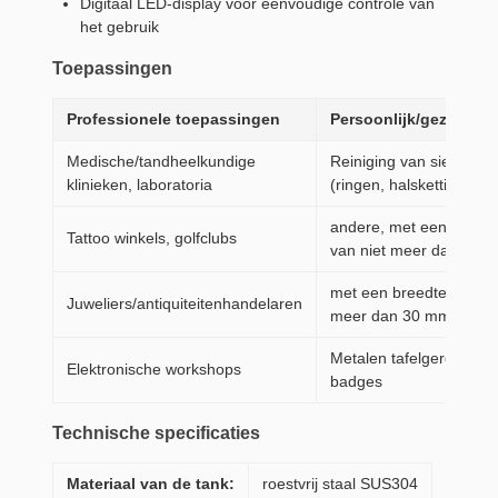
Digitaal LED-display voor eenvoudige controle van
het gebruik
Toepassingen
Professionele toepassingen
Persoonlijk/gezinsgeb
Medische/tandheelkundige
Reiniging van sieraden
klinieken, laboratoria
(ringen, halskettingen)
andere, met een gewich
Tattoo winkels, golfclubs
van niet meer dan 50 k
met een breedte van ni
Juweliers/antiquiteitenhandelaren
meer dan 30 mm
Metalen tafelgerei, mun
Elektronische workshops
badges
Technische specificaties
Materiaal van de tank:
roestvrij staal SUS304