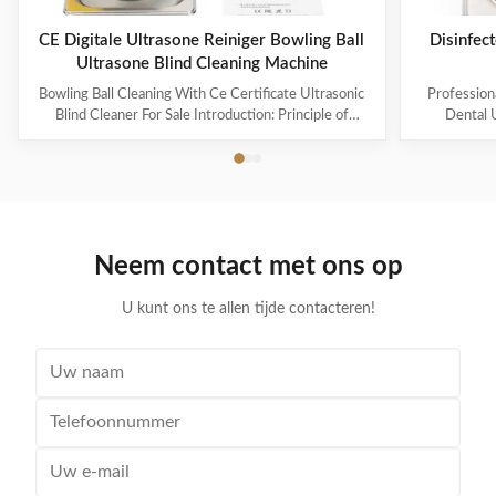
CE Digitale Ultrasone Reiniger Bowling Ball
Disinfect
Ultrasone Blind Cleaning Machine
u
Bowling Ball Cleaning With Ce Certificate Ultrasonic
Profession
Blind Cleaner For Sale Introduction: Principle of
Dental U
ultrasonic cleaner: High frequency oscillation signal
ultrasonic cl
from ultrasonic generator is transformed into high
sound waves 
frequency mechanical oscillation by transducer and
used in in
propagated into medium-cleaning solvent. The
electronics
forward radiation of ultrasonic wave in dense phase of
households 
cleaning solution causes the flow of liquid to produce
Product Pa
Neem contact met ons op
tens of thousands of tiny bubbles with diameters of
MH-010S Inn
50-500 microns
s
U kunt ons te allen tijde contacteren!