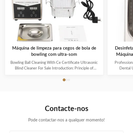
Máquina de limpeza para cegos de bola de
Desinfet
bowling com ultra-som
Máquina
Bowling Ball Cleaning With Ce Certificate Ultrasonic
Profession
Blind Cleaner For Sale Introduction: Principle of
Dental U
ultrasonic cleaner: High frequency oscillation signal
ultrasonic cl
from ultrasonic generator is transformed into high
sound waves 
frequency mechanical oscillation by transducer and
used in in
propagated into medium-cleaning solvent. The
electronics
forward radiation of ultrasonic wave in dense phase of
households 
cleaning solution causes the flow of liquid to produce
Product Pa
Contacte-nos
tens of thousands of tiny bubbles with diameters of
MH-010S Inn
50-500 microns
s
Pode contactar-nos a qualquer momento!